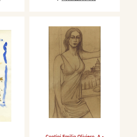
Contini Emilio Oliviero
,
A -