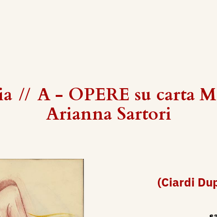
ia
//
A - OPERE su carta 
Arianna Sartori
(Ciardi Du
s