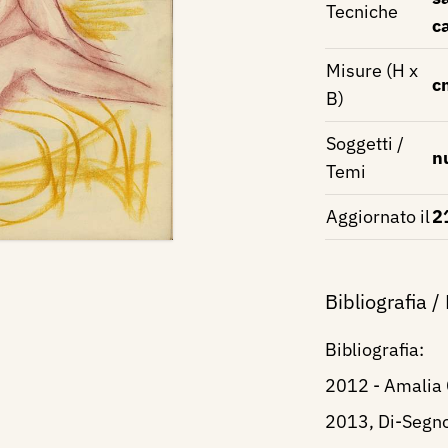
Tecniche
c
Misure (H x
c
B)
Soggetti /
n
Temi
Aggiornato il
2
Bibliografia /
Bibliografia:
2012 - Amalia 
2013, Di-Segno