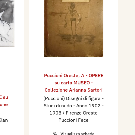
Puccioni Oreste
,
A - OPERE
su carta MUSEO -
Collezione Arianna Sartori
E su
(Puccioni) Disegni di figura -
ione
Studi di nudo - Anno 1902 -
1908 / Firenze Oreste
Klan
Puccioni Fece
a
Visualizza scheda