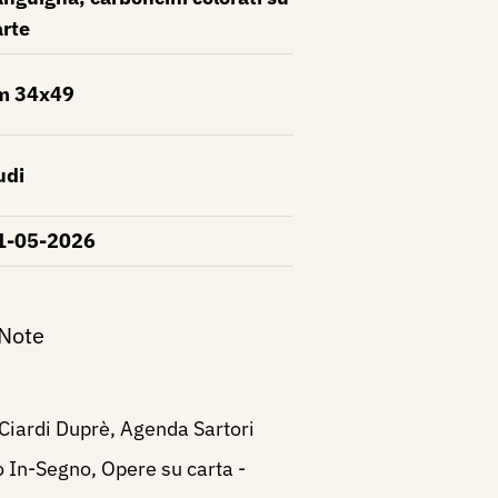
arte
m 34x49
udi
1-05-2026
 Note
Ciardi Duprè, Agenda Sartori
 In-Segno, Opere su carta -