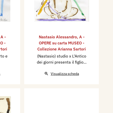
,
A -
Nastasio Alessandro
,
A -
O -
OPERE su carta MUSEO -
tori
Collezione Arianna Sartori
rto e
(Nastasio) studio x L'Antico
dei giorni presenta il figlio...
a
Visualizza scheda