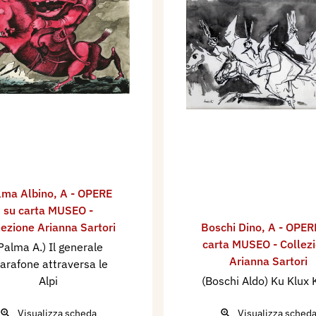
lma Albino
,
A - OPERE
su carta MUSEO -
lezione Arianna Sartori
Boschi Dino
,
A - OPER
carta MUSEO - Collez
Palma A.) Il generale
Arianna Sartori
arafone attraversa le
Alpi
(Boschi Aldo) Ku Klux 
Visualizza scheda
Visualizza sched