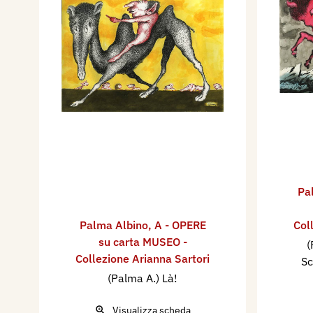
Pa
Palma Albino
,
A - OPERE
Col
su carta MUSEO -
(
Collezione Arianna Sartori
Sc
(Palma A.) Là!
Visualizza scheda