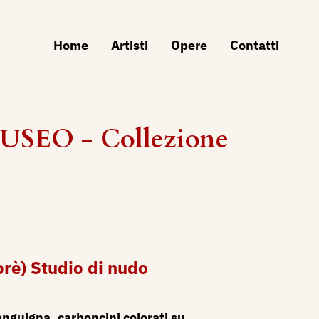
Home
Artisti
Opere
Contatti
MUSEO - Collezione
prè) Studio di nudo
anguigna, carboncini colorati su