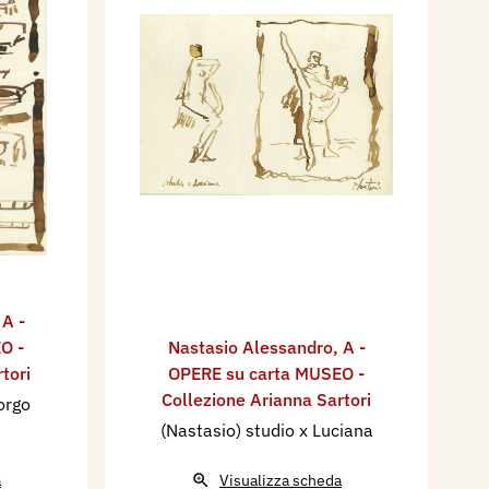
,
A -
O -
Nastasio Alessandro
,
A -
tori
OPERE su carta MUSEO -
Collezione Arianna Sartori
orgo
(Nastasio) studio x Luciana
a
Visualizza scheda