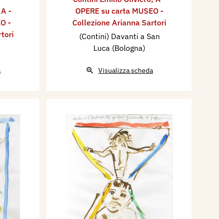
,
A -
OPERE su carta MUSEO -
O -
Collezione Arianna Sartori
tori
(Contini) Davanti a San
Luca (Bologna)
a
Visualizza scheda