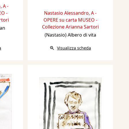
o
,
A -
O -
Nastasio Alessandro
,
A -
rtori
OPERE su carta MUSEO -
Collezione Arianna Sartori
San
(Nastasio) Albero di vita
a
Visualizza scheda