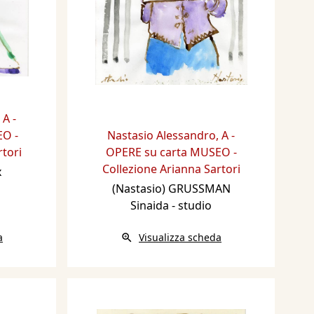
,
A -
O -
Nastasio Alessandro
,
A -
rtori
OPERE su carta MUSEO -
Collezione Arianna Sartori
x
(Nastasio) GRUSSMAN
Sinaida - studio
a
Visualizza scheda