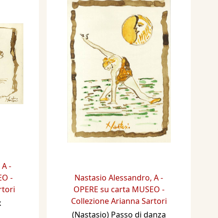
,
A -
O -
Nastasio Alessandro
,
A -
rtori
OPERE su carta MUSEO -
Collezione Arianna Sartori
x
(Nastasio) Passo di danza