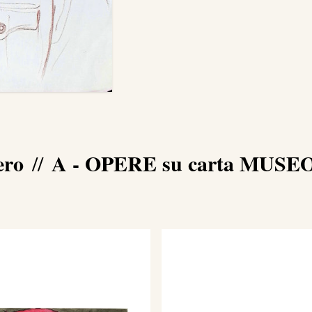
iero
A - OPERE su carta MUSEO -
//