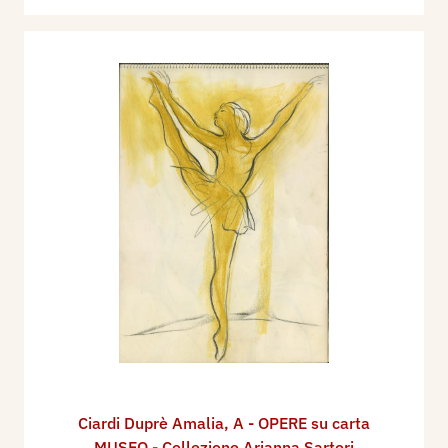
Ciardi Duprè Amalia
,
A - OPERE su carta
MUSEO - Collezione Arianna Sartori