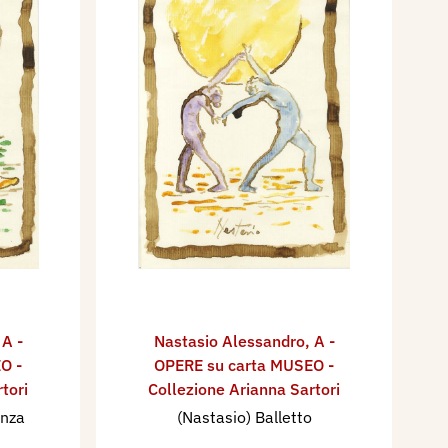
,
A -
Nastasio Alessandro
,
A -
O -
OPERE su carta MUSEO -
tori
Collezione Arianna Sartori
anza
(Nastasio) Balletto