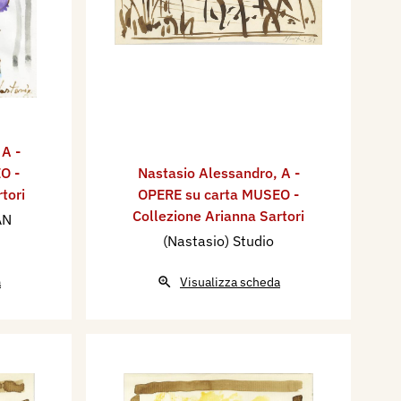
,
A -
O -
Nastasio Alessandro
,
A -
tori
OPERE su carta MUSEO -
Collezione Arianna Sartori
AN
(Nastasio) Studio
a
Visualizza scheda