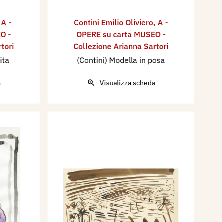
,
A -
Contini Emilio Oliviero
,
A -
O -
OPERE su carta MUSEO -
tori
Collezione Arianna Sartori
ita
(Contini) Modella in posa
a
Visualizza scheda