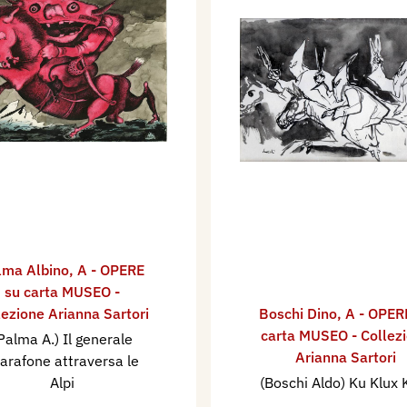
lma Albino
,
A - OPERE
su carta MUSEO -
lezione Arianna Sartori
Boschi Dino
,
A - OPER
carta MUSEO - Collez
Palma A.) Il generale
Arianna Sartori
arafone attraversa le
Alpi
(Boschi Aldo) Ku Klux 