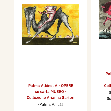
Pa
Palma Albino
,
A - OPERE
Col
su carta MUSEO -
(
Collezione Arianna Sartori
Sc
(Palma A.) Là!