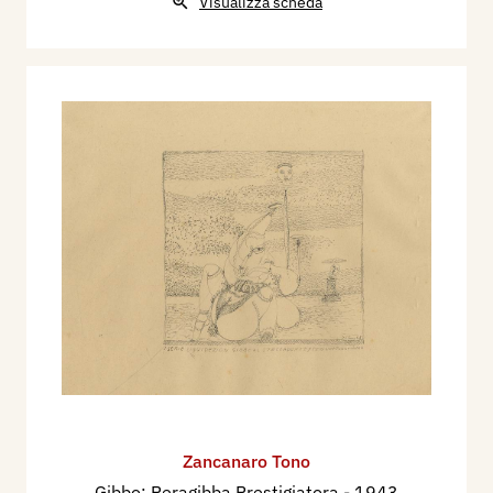
Visualizza scheda
Zancanaro Tono
Gibbo: Peragibba Prestigiatora
- 1943