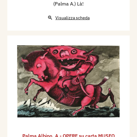
(Palma A.) Là!
Visualizza scheda
Palma Albino
,
A - OPERE su carta MUSEO