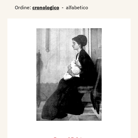
dipinti: Ai campi.
Ordine:
cronologico
-
alfabetico
Bibliografia:
Nel 1908/1909 partecipa alla IV Esposizione
Associazione degli Artisti Italiani - Firenze,
espone: Barcaiolo (Bronzo).
1908/1909 - IV Esposizione Associazione degli
Artisti Italiani - Firenze, catalogo mostra, nn.
149/156.
1910 - Gaetano Badi, La madre nell’arte, Natura
ed Arte, Milano, Vallardi, N. 3 - 5 gennaio, p.
145/155.
1912 - Egisto Ferroni (necrologio), L'Illustrazione
Italiana, primo semestre, n. 22, 6 giugno, p. 543.
1913 - VIII Esposizione in Firenze, catalogo
edizione ufficiale illustrata, Palazzo Strozzi,