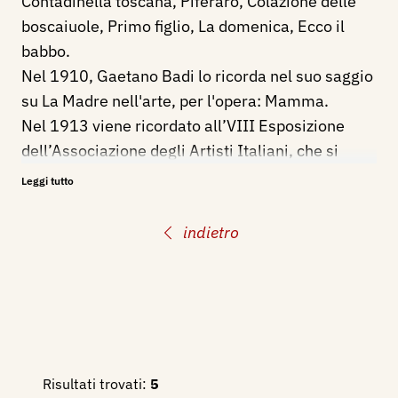
Contadinella toscana, Piferaro, Colazione delle
boscaiuole, Primo figlio, La domenica, Ecco il
babbo.
Nel 1910, Gaetano Badi lo ricorda nel suo saggio
su La Madre nell'arte, per l'opera: Mamma.
Nel 1913 viene ricordato all’VIII Esposizione
dell’Associazione degli Artisti Italiani, che si
tiene nel Palazzo Strozzi di Firenze, con otto
Leggi tutto
dipinti ad olio: Suonatore di Piffero, Contadinella
toscana, Primo figlio, Ritorno dalla fonte, La
indietro
domenica, Scena domestica, Sta!, Tramonto
d'estate.
La Pinacoteca d'arte moderna di Roma, conserva
i suoi dipinti: Le trecciaiole, Torna il babbo, Il
Merciaio ambulante.
La Galleria Moderna di Firenze, conserva il
Risultati trovati:
5