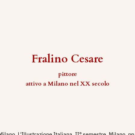
Fralino Cesare
pittore
attivo a Milano nel XX secolo
ilano, L'Illustrazione Italiana, II° semestre, Milano, pp