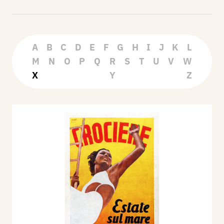
A
B
C
D
E
F
G
H
I
J
K
L
M
N
O
P
Q
R
S
T
U
V
W
X
Y
Z