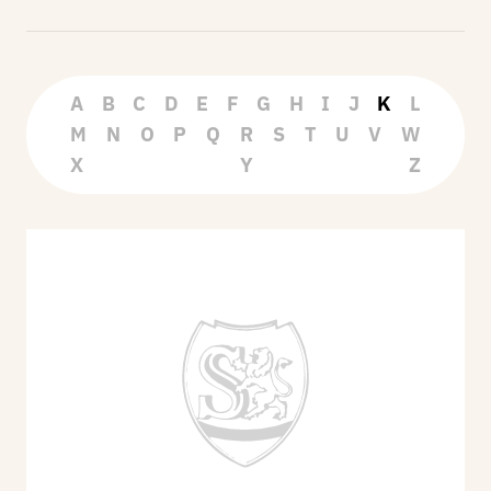
A
B
C
D
E
F
G
H
I
J
K
L
M
N
O
P
Q
R
S
T
U
V
W
X
Y
Z