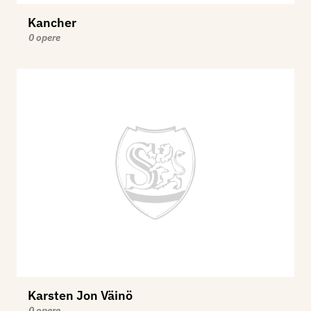
Kancher
0 opere
Karsten Jon Väinö
0 opere