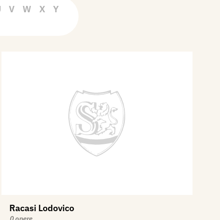
U
V
W
X
Y
Racasi Lodovico
0 opere