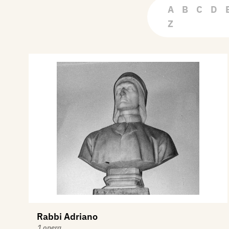
A
B
C
D
Z
Rabbi Adriano
1 opera