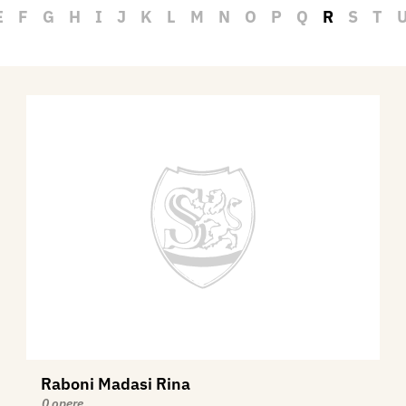
E
F
G
H
I
J
K
L
M
N
O
P
Q
R
S
T
Raboni Madasi Rina
0 opere