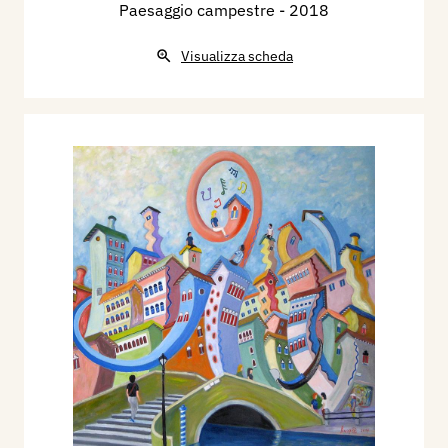
Paesaggio campestre
- 2018
dicembre-22 dicembre.
2009 - Castello di Arceto Scandiano (RE), 10-25
Visualizza scheda
ottobre.
2009 - Biblioteca Comunale, Casalgrande,
dicembre.
2010 - Festa Reggio, Reggio Emilia, agosto-
settembre.
2011 - Correggio arte, stand in Piazza Garibaldi,
giugno.
2011 - mostra antologica, Chiesa della Madonna
Piazza Prampolini, in occasione della fiera di
Sant’Andrea Castelnovo di Sotto, organizzato dal
Comune Assessorato Cultura di Castelnovo di
Sotto (RE).
2012 - Rassegna di opere on line in una galleria
virtuale, Artistweb, febbraio-dicembre.