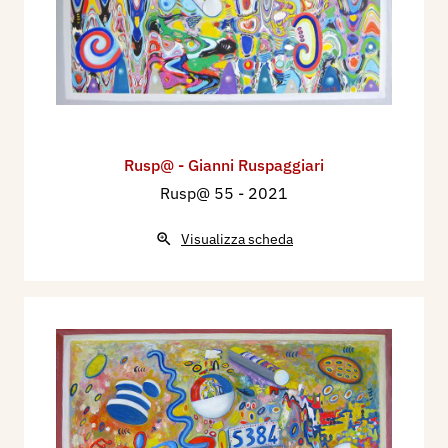
Polivalente, nuova Biblioteca Comunale,
Gattatico, 8-29 ottobre.
Premi:
- Medaglia d’oro dell’Accademia Artistico
Letteraria, Città di Boretto.
Rusp@ - Gianni Ruspaggiari
- “Chi cerca trova”, Art Leader.
Rusp@ 55
- 2021
- Partecipazione al premio Vizzone, Carretta, San
Ferdinando.
Visualizza scheda
- Premio Cosmè Tura, secondo classificato,
1997.
- Premio Città di Ferrara, secondo classificato,
1997.
- Premio Italia 1997, servizio editoriale sulla
rivista Eco D’Arte Moderna numero 114 del 1997
e una mostra premio a Borgoforte intitolata “Le