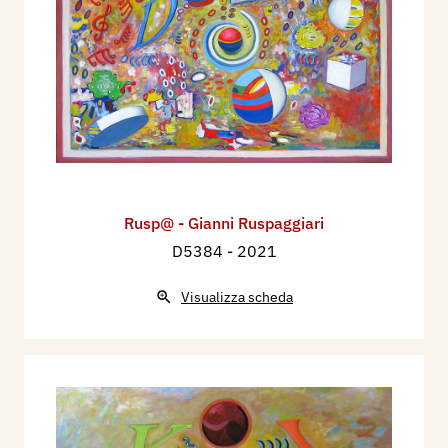
due sponde sul Po”.
Premio Città di Firenze 1997, mostra collettiva,
ex convento della Madonna del Carmine, Firenze.
- Premio Filippo De Pisis 1998, primo
classificato.
- Premio Italia 1998, pubblicazione monografica
di gennaio 1999.
- Premio Art in the World 1999, Sirmione (BS).
Rusp@ - Gianni Ruspaggiari
- Premio Italia 1999, mostra personale, galleria
D5384
- 2021
d’arte moderna “Il Candelaio”, Firenze.
- Premio Cosme Tura a Ferrara 1999, primo
Visualizza scheda
premio per la computer art.
- Premio Firenze 1999, terzo classificato,
medaglia di bronzo, nella sezione D.M. (digitale
multimediale), esposizione dell’opera in Palazzo
Vecchio nel Salone dei Cinquecento nel giorno