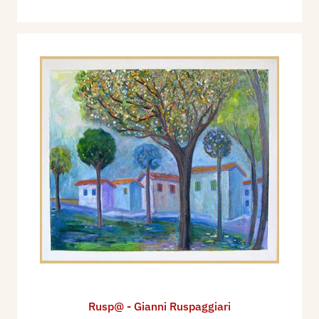
2007 - Bacheche Culturali riservate ad artisti e
fotografi, Centro commerciale Ariosto, Reggio
Emilia, mese di marzo.
2007 - Bacheche Culturali riservate ad artisti e
fotografi, Centro Commerciale Ariosto, Reggio
Emilia, mese di ottobre.
2007 - Hotel West Florence, Firenze, 23
novembre-17 dicembre.
2008 - C.R.A.L Banca Bipop Carire, Reggio
Emilia, 31 maggio-29 giugno.
2008 - Bacheche Culturali riservate ad artisti e
fotografi, Centro Commerciale Ariosto, Reggio
Emilia, mese di giugno.
2008 - Caffetteria, via Circondaria 5, Correggio
(RE), 24 novembre-30 dicembre.
Rusp@ - Gianni Ruspaggiari
2008 - Sala azzurra di Artecultura, Brera (MI), 6