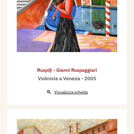
per vincoli di nascita e apparentamento artistico.
Da segnalare la recentissima mostra personale
allestita nel Museo “Il Correggio” a Correggio
nell’anno 2022.
Contatti:
Rusp@ - Gianni Ruspaggiari
Via Giusti 9 - 42024 Castelnovo di Sotto (RE)
Rusp@ - Gianni Ruspaggiari
Cell. 333.1259863
Violinista a Venezia
- 2005
E-mail:
gianni.ruspaggiari@alice.it
Blog:
https://ruspapittore.blogspot.com/
Visualizza scheda
Ritratti d’artista Rusp@