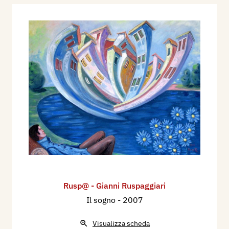
2001 - Centro internet (sale per navigatori della
rete), Piazza Fontanesi, Reggio Emilia.
2001 - mostra in rete Internet,
www.ruspaggiarigianni.it.
2002 - Centro commerciale Ariosto, Reggio
Emilia.
2002 - Locale privato fiera S. Andrea, Castelnovo
Di Sotto.
2004 - Centro Ricreativo Castelnovese,
Castelnovo Di Sotto.
2004 - Centro Culturale Comunale, Poviglio.
2004 - Metropolitan International Gallery, Lecce.
2005 - Centro Culturale Mavarta, Sant’Ilario
Rusp@ - Gianni Ruspaggiari
D’Enza.
Il sogno
- 2007
2006 - Chiesa della Madonna, Castelnovo di
Sotto.
Visualizza scheda