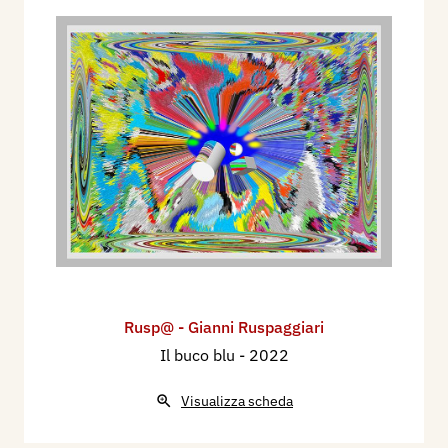
Firenze.
- Premio alla carriera Trofeo “Il Tempio”,
Associazione Culturale Artistica “Il Tempio”,
Palermo.
- Premio Firenze 2008, finalista nella sezione
digitale multimediale.
- Premio ricevuto al West Florence Hotel di
Firenze, mostra collettiva “La donna nell’arte”, 8
marzo 2009.
- Premio Firenze 2009, sezione digitale
multimediale, mostra in Palazzo Panciatichi,
Firenze.
Rusp@ - Gianni Ruspaggiari
- Premio Italia per le arti visive, pagina
Il buco blu
- 2022
pubblicitaria sulla rivista Eco d’arte moderna,
Visualizza scheda
Firenze.
- XXX° Premio Firenze 2012, mostra virtuale in