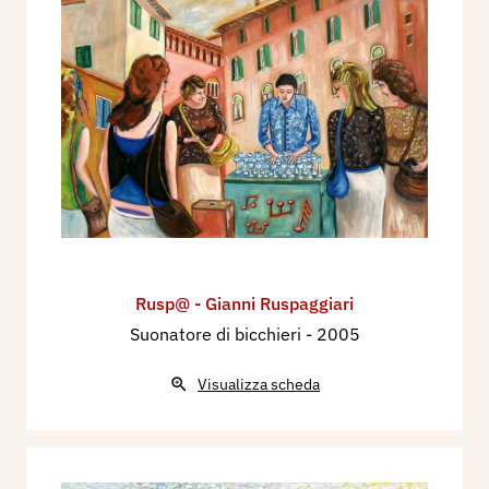
Rusp@ - Gianni Ruspaggiari
Mostre personali:
Suonatore di bicchieri
- 2005
1987 - Galleria “Il Voltone”, Reggio Emilia.
1988 - Locale privato, Castelnovo Di Sotto.
Visualizza scheda
1989 - Palazzo Bentivoglio, Gualtieri (sala ex
falegnami).
1989 - Galleria Capriccio, Luzzara.