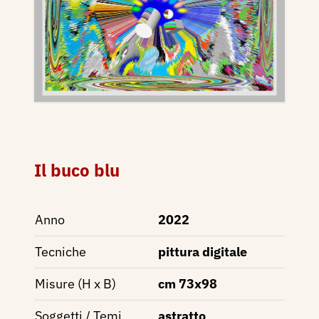
Il buco blu
Anno
2022
Tecniche
pittura digitale
Misure (H x B)
cm 73x98
Soggetti / Temi
astratto