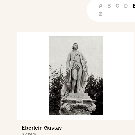
A
B
C
D
Z
Eberlein Gustav
1 opera