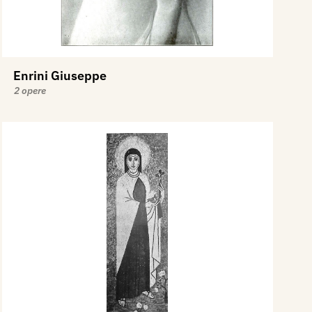
Enrini Giuseppe
2 opere