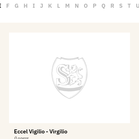
E
F
G
H
I
J
K
L
M
N
O
P
Q
R
S
T
Eccel Vigilio - Virgilio
0 opere