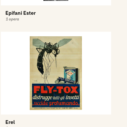
Epifani Ester
1 opera
Erel