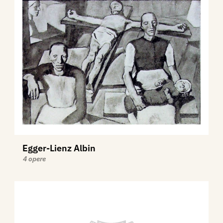
Egger-Lienz Albin
4 opere