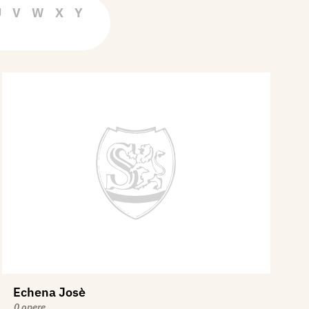
U
V
W
X
Y
Echena Josè
0 opere