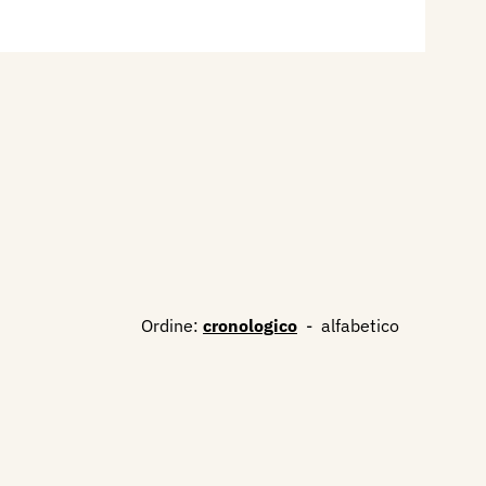
Ordine:
cronologico
-
alfabetico