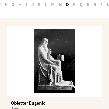
E
F
G
H
I
J
K
L
M
N
O
P
Q
R
S
T
Obletter Eugenio
1 opera