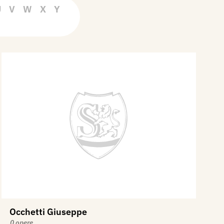
U
V
W
X
Y
Occhetti Giuseppe
0 opere