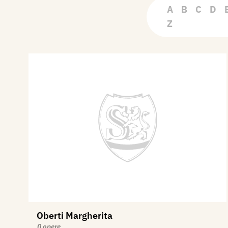
A
B
C
D
Z
Oberti Margherita
0 opere