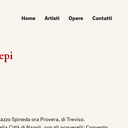
Home
Artisti
Opere
Contatti
epi
azzo Spineda ora Provera, di Treviso.
a Città di Napoli, con gli acquerelli: Convento,