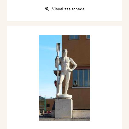
di proprietà della: Collezione della provincia di
Visualizza scheda
Udine.
Bibliografia:
1940 - Monumento al Granatiere di Sardegna. I
Bozzetti, Mostra delle opere concorrenti al
premio San Remo - Scultura 1940 XVIII,
Comitato permanente per i Premi San Remo,
catalogo mostra, pp.nn.
1942 - Prima Mostra degli Artisti Italiani in Armi,
catalogo, Roma, Stato Maggiore R. Esercito, pp.
64, 290, 291.
1996 - La Biennale di Venezia. Le Esposizioni
Internazionali d’Arte 1895-1995, Venezia,
Electa, p. 557.