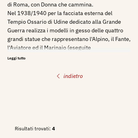
di Roma, con Donna che cammina.
Nel 1938/1940 per la facciata esterna del
Tempio Ossario di Udine dedicato alla Grande
Guerra realizza i modelli in gesso delle quattro
grandi statue che rappresentano l'Alpino, il Fante,
l'Aviatore ed il Marinaio (eseguite
successivamente).
Leggi tutto
Nel giugno del 1940, partecipa alla Mostra delle
opere concorrenti al premio San Remo - Scultura
indietro
1940 XVIII - Monumento al Granatiere di
Sardegna. I Bozzetti, a cura del Comitato
permanente per i Premi San Remo, con la
scultura: Granatiere di Sardegna.
Nel 1941 esegue la statua del "Vogatore" per la
Galleria: Museo Storico scuole Centrali
Risultati trovati:
4
Antincendi di Roma.