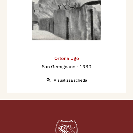
Francesco Nonni a Faenza, vengono pubblicate le
sue xilografie originali: Luce ed ombre. Aratura,
xilografia, Falciatore d’erba, xilografia, Luci ed
ombre, xilografia,
Nel 1925 partecipa all'Esposizione Nazionale
d’Arte, catalogo mostra, R. Accademia di Brera…,
Milano, Palazzo della Permanente.
Ortona Ugo
Nel 1929, Cesare Ratta, pubblica nel suo
San Gemignano
- 1930
importante volume “L’Incisione originale su
legno in Italia”, le xilografie originali: Contadina,
Visualizza scheda
Ritorno (sul retro xilografia originale di Angela
Bordoni: Gli arcieri).
Nel 1930 partecipa alla XVII Esposizione
Internazionale d'Arte della Città di Venezia, con il
dipinto San Geminiano.
Nel 1930, illustra la Copertina del catalogo della