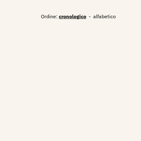
Ordine:
cronologico
-
alfabetico