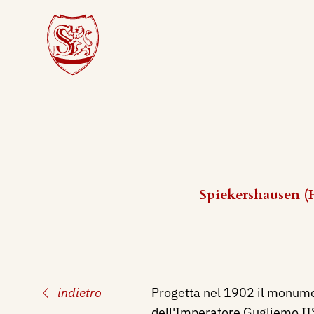
Spiekershausen (H
indietro
Progetta nel 1902 il monume
dell'Imperatore Gugliemo II