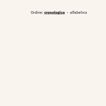
Ordine:
cronologico
-
alfabetico