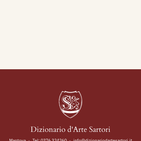
Dizionario d'Arte Sartori
Mantova
·
Tel:
0376 324260
·
info@dizionariodartesartori.it