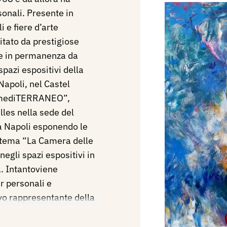
onali. Presente in
 e fiere d’arte
tato da prestigiose
ne in permanenza da
spazi espositivi della
Napoli, nel Castel
 “mediTERRANEO”,
lles nella sede del
a Napoli esponendo le
l tema “La Camera delle
egli spazi espositivi in
. Intantoviene
 personali e
ivo rappresentante della
lla ceramica prendendo
 pugliesi per invenzioni