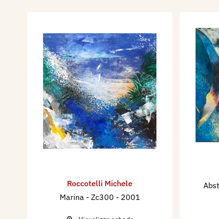
pittura ad olio cromaticamen
Ora questi cicli di figure rin
Voli che dialogano tra loro, 
all’intuizione di una possib
evolute, incarnate su linee e 
frantumano, si compenetrano 
operative diventando vibrant
richiamano l’action painting 
Jackson Pollock. Scrive Toti 
ben guardare, nelle altre op
si modificano secondo un’as
assumendo nuove connotazi
figurali. Puranco embrionali
Roccotelli Michele
Abst
Colore e materia si avvicend
Marina - Zc300
- 2001
uno spazio astratto, dal qual
moltiplicano e si sovrappon