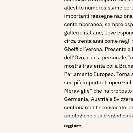
allestito numerosissime pers
importanti rassegne nazionali
contemporanea, sempre ospi
gallerie italiane, dove espo
circa trenta anni come negli 
Ghelfi di Verona. Presente a 
dell’Ovo, con la personale
mostra trasferita poi a Bruxe
Parlamento Europeo. Torna 
sue più importanti opere su
Meraviglie” che ha proposto n
Germania, Austria e Svizzera
continuamente convocato per
antologiche quale significat
pittura locale e si dedica a
Leggi tutto
spunto dalle forme e tecniche