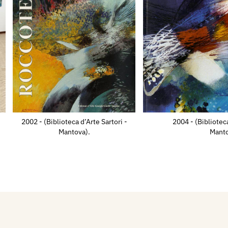
bero.it
i.it
ntazione delle mie più
locazione soprattutto in
2002 - (Biblioteca d’Arte Sartori -
2004 - (Biblioteca
e sono qui a proporle su
Mantova).
Manto
 periodico bimestrale
dal titolo “Sogni Appesi”
riosità e l’interesse,
ella fruizione.
 loro creatività, come
 culturale, partito dagli
no serie di opere di