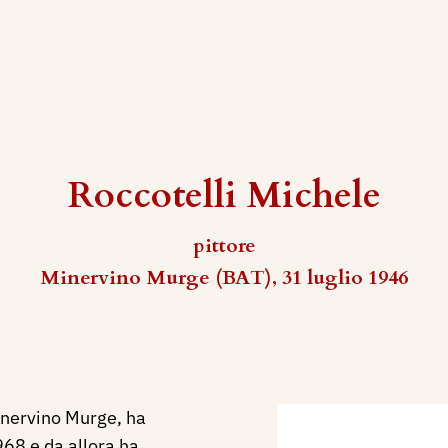
Roccotelli Michele
pittore
Minervino Murge (BAT), 31 luglio 1946
inervino Murge, ha
68 e da allora ha