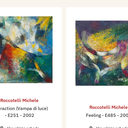
te materica e non solo.
corrono voli abbozzati.
lasciando spazio
ile morfogenesi. Forme
spazi, che si
a volte in sintesi
i. Gocciolature che
del lontano ricordo di
Carpentieri “Ribadita, a
ere dislocate negli anni…
trazione progressiva,
one/sembianze più
Roccotelli Michele
, ma assolutamente tali.”
Roccotelli Michele
raction (Vampa di luce)
ano nella costruzione di
- E251
- 2002
Feeling - E485
- 20
e le forme si
gono giocando