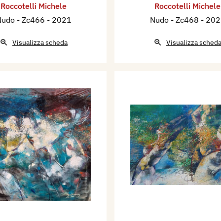
Roccotelli Michele
Roccotelli Michele
o, con la terra e il
Nudo - Zc466
- 2021
Nudo - Zc468
- 20
he lo farà diventare
ificio veniva del resto,
Visualizza scheda
Visualizza sched
di una famiglia di nove
, ma quando ancora si
miglia con un pezzo di
na casetta, ma poi
di generi alimentari
adre che faceva la
non solo
ava mai come sempre
 voglia di disegnare e
 subito dove avrebbe
i e stinti, gli dava la
minciare ad essere ciò
carta gialla da