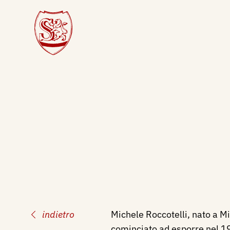
indietro
Michele Roccotelli, nato a M
cominciato ad esporre nel 19