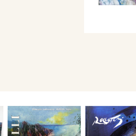
 Biennali d’arte ed è più
 premi.
aloghi pubblicatigli da
 interventi di critici di
homas J. Waston Library
 of Art di New York.
 opere di pittura di
ulture, lavori di riciclo
uti con il suo particolare
ri e materie.
er allievi di talento
 Bari,prepara con loro
azi espositivi pubblici e
Mantova presso la
lla galleria di Elena
successo.