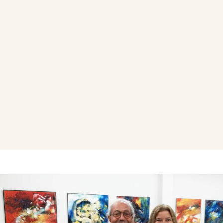
sempre nuove. Partecipa alle
volte insignito di importanti
Numerosi e di prestigio i cat
rinomati istituti culturali, con
chiara fama conservati al T
del The Metropolitan Museum
Le ultime personali inglobano
grande formato, ceramiche, sc
di oggetti di scarto ma riviss
timbro creativo, fatto di colo
Instancabile Maestro d’arte p
nell’Accademia Margherita di
mostre in gallerie d’arte e sp
privati. Le ultime mostre a 
Galleria Sartori e a Milano ne
Ferrari hanno riscosso vivo 