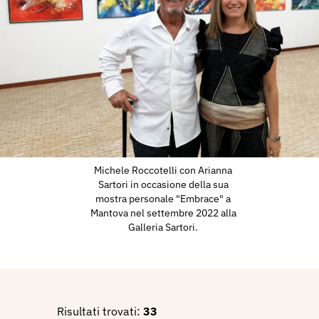
Contatti:
E-mail:
micheleroccotelli@li
Sito Internet:
www.roccotell
Poetica:
“Per tentare una nuova prese
recenti opere di pittura e col
Michele Roccotelli con Arianna
situazioni private e pubblich
Sartori in occasione della sua
queste due pagine di Rivista
mostra personale "Embrace" a
Mantova nel settembre 2022 alla
d’Arte e Cultura, dipinti BIG 
Galleria Sartori.
realizzati per stimolare la cu
desiderio e anche possesso n
In particolare spaziano nella
filo conduttore di un discorso
Risultati trovati:
33
albori: cicli di idee che porta