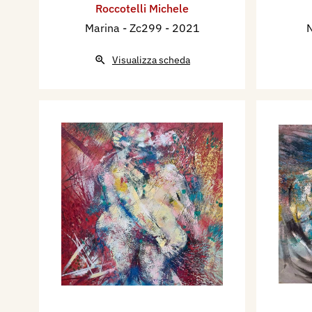
Roccotelli Michele
anche per il mare, completand
Marina - Zc299
- 2021
cielo, la santissima trinità c
Roccotelli. Dai tempi del sacr
Visualizza scheda
nato nel 1946, il più piccolo 
figli (cinque rimasti in vita)
poteva sognare un futuro. Fa
terra, trecento mandorli e u
venduto. Un piccolo negozio 
gestito dal padre e con la m
panettiera: quindi pane che 
metaforicamente non manc
nella civiltà contadina. E una
dipingere che un cugino capì
portato. Vecchi lenzuoli, logor
madre perché lui potesse co
che sarebbe stato, e fogli di 