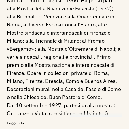
Nato a Como il 1° agosto 1900. Ha preso parte
alla Mostra della Rivoluzione Fascista (1932);
alla Biennale di Venezia e alla Quadriennale in
Roma; a diverse Esposizioni all'Estero; alle
Mostre sindacali e intersindacali di Firenze e
Milano; alla Triennale di Milano; al Premio
«Bergamo» ; alla Mostra d’Oltremare di Napoli; a
varie sindacali, regionali e provinciali. Primo
premio alla Mostra nazionale intersindacale di
Firenze. Opere in collezioni private di Roma,
Milano, Firenze, Brescia, Como e Buenos Aires.
Decorazioni murali nella Casa del Fascio di Como
e nella Chiesa del Buon Pastore di Como.
Dal 10 settembre 1927, partecipa alla mostra:
Onoranze a Volta, che si tiene nell'Istituto G.
Carducci di Como, con il dipinto: Testa di
Leggi tutto