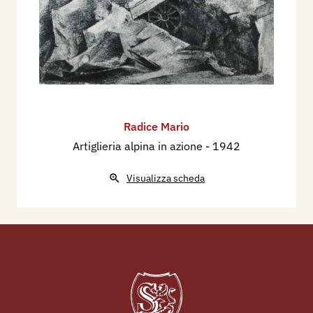
1927 - Catalogo della Esposizione Nazionale
d'Arte indetta dal Comitato per le onoranze a
Volta, catalogo mostra, Como, Istituto Carducci,
p. 45.
1933 - IV° Mostra d’Arte del Sindacato regionale
Fascista Belle Arti di Lombardia al Palazzo della
Permanente di Milano, catalogo mostra, pp.nn.
Radice Mario
1942 - Prima Mostra degli Artisti Italiani in Armi,
Artiglieria alpina in azione
- 1942
a cura Stato Maggiore R. Esercito, catalogo
mostra, Roma, Palazzo delle Esposizioni,
Visualizza scheda
primavera, pp. 69/70, 322.