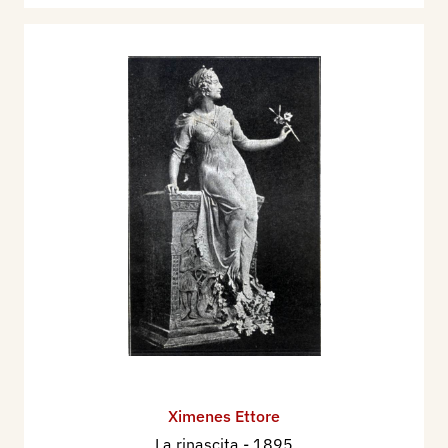
moderna, Roma, Libreria dello Stato.
1989 - Renata Stradiotti, a cura di, Dai
Neoclassici ai Futuristi ed oltre, catalogo mostra,
Brescia, Santa Giulia, novembre - gennaio 1990,
p. 144;
1991 - L. Farinelli, P. P. Mendogni e G. Godi, Guda
di Parma, Parma, Silva Editore, p. 101, 106.
1994 - Vincenzo Vicario, Gli scultori italiani, Dal
neoclassico al liberty, seconda edizione, volume
secondo, Lodi, Il Pomerio, pp. 1111/1125.
2003 - Alfonso Panzetta, Nuovo Dizionario degli
Scultori Italiani dell’ottocento e del primo
novecento, volume II, M-Z, Adarte, p. 980.
Ximenes Ettore
La rinascita
- 1895