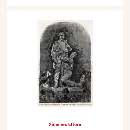
Brunetti) a Roma, che viene inaugurato il 17
novembre 1907.
Nel 1909 partecipa alla VIII Esposizione
Internazionale d'Arte della Città di Venezia, con il
Ritratto in marmo del pittore Angelo Dall'Oca
Bianca. Ritratto del prof. Pitrè (marmo), Ritratto
di Adolfo Venturi (marmo).
Nel 1910 gli viene affidata l'esecuzione del
Monumento a Dante da erigersi a New York, dagli
emigranti italiani.
Per il monumento a Vittorio Emanuele di Roma
realizza: Il Diritto, colossale gruppo di cinque
metri. (1911)
Esegue il Busto di Giuseppe Zanardelli oggi
conservato nella Camera dei Deputati a Roma.
(1911)
Ximenes Ettore