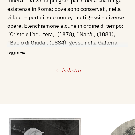
funerari. Visse la più gran parte della sua lunga
esistenza in Roma; dove sono conservati, nella
villa che porta il suo nome, molti gessi e diverse
opere. Elenchiamone alcune in ordine di tempo:
“Cristo e l’adultera,, (1878), “Nanà,, (1881),
“Bacio di Giuda,, (1884), gesso nella Galleria
d’Arte Moderna di Torino; gruppo bronzeo nella
Leggi tutto
Pinacoteca di Ascoli Piceno; “Ettore e Achille,,
(1890), “Rinascita,, (1895), bronzo, nella
indietro
Galleria Nazionale d’Arte Moderna di Roma;
“Quadriga,, (1905) bronzo, nel Palazzo di
Giustizia in Roma, sull’attico della facciata verso
il Tevere; “Monumento a Ciceruacchio,, (1907),
bronzo, presso il Ponte Margherita in Roma. Dello
stesso anno è il “Monumento a Vittorio Bottego,,
in Parma. Il gruppo marmoreo “Il Diritto ,, nel