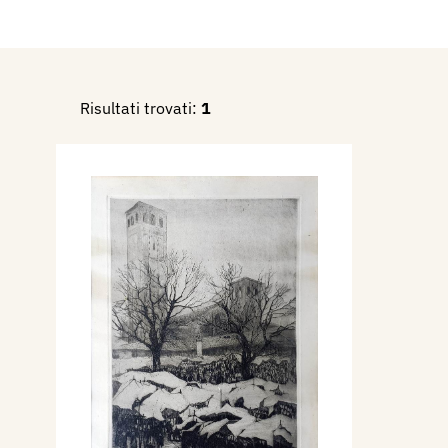
anche allo studio dell’arte de
diverrà profondo conoscitore
1919 - illustra la copertina e
Risultati trovati:
1
Rodolfo Fumagalli, Ali e Alat
L’Eroica. con 20 xilografie, 1
1920 - illustra con xilografi
fregi alll’interno del volume
Canzone dell’Offerta
, edito 
1922 – Nell’aprile-maggio, f
d’Arte Sacra, che si tiene a M
Santa Maria delle Grazie, e 
Amici dell’Arte Cristiana, con 
(trittico) (acquatinta), Vita d
(acquaforte).Trasferisce la s
Vivaio n. 16, dove apre una 
In una collettiva a Cremona 