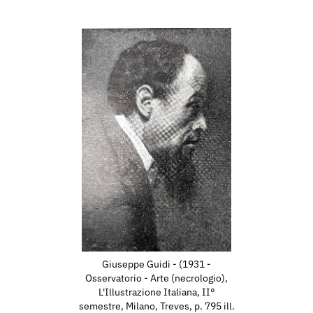
nella C.R.I. e presta
litare Principale in
to ad abbandonare lo
resso l’abitazione
sizione Permanente” col
la neve. Alla “Biennale
dipinto Verziere di notte,
 Permanente, alla
eati” è presente con
sizione Permanente” col
, presso il locali della
 d’Arte degli alleati” è
Giuseppe Guidi - (1931 -
.
Osservatorio - Arte (necrologio),
o mondiale, apre uno
L'Illustrazione Italiana, II°
semestre, Milano, Treves, p. 795 ill.
nezia n.57 dedicandosi