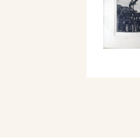
in diverse città europee
 dove inizia la sua
sce definitivamente a
requenta i corsi serali
ramista faentino Pietro
via Felice Cavallotti n.
ollabora con diverse
dal 1909 al 1915). Scrive
olo, compositore è il
ce la propria abitazione
o studio in via Stella
alla pittura e ai primi
ti).