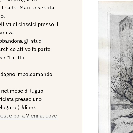
il padre Mario esercita
io.
i studi classici presso il
Faenza.
abbandona gli studi
archico atti
vo fa parte
se “Diritto
uadagno imbalsamando
 nel mese di luglio
ricista presso uno
 Nogaro (Udine).
est e poi a Vienna, dove
sti, tra il 1905 e il
l Salon degli