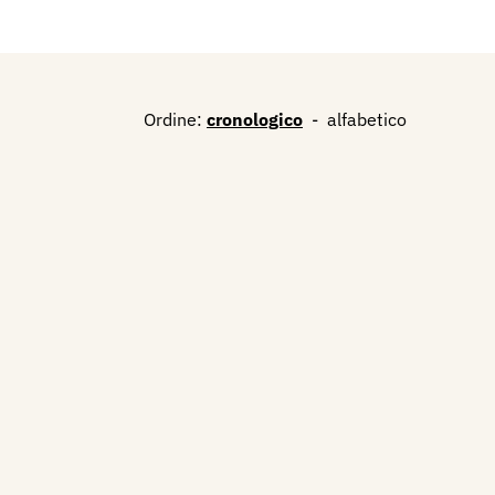
Ordine:
cronologico
-
alfabetico