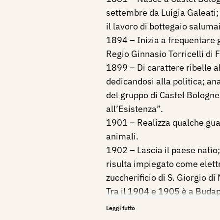
settembre da Luigia Galeati; 
il lavoro di bottegaio saluma
1894 – Inizia a frequentare gl
Regio Ginnasio Torricelli di 
1899 – Di carattere ribelle 
dedicandosi alla politica
; an
del gruppo di Castel Bologne
all’Esistenza”.
1901 – Realizza qualche g
animali.
1902 – Lascia il paese natìo;
risulta impiegato come elett
zuccherificio di S. Giorgio di
Tra il 1904 e 1905 è a Budap
espone al Solon dei Secessioni
Leggi tutto
1907 è a Parigi dove figura a