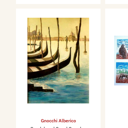
- Galleria D’Arte 13, Alba (C
- Stand Mostra mercato, Mus
Bagnacavallo (RA) -2010.
- Stand Mostra mercato, Mus
Bagnacavallo (RA) - 2011.
- Centro Culturale Lucania, M
- EX Chiesa Parco Magni, Bor
patrocinio del Comune.
- Centro culturale L’aquilone
grafiche).
- Mostra del mini quadro, Mi
- Premiati Galleria Eustachi
opere).
- Mostra Incisioni, Via Oldra
(espone 6 opere).
Gnocchi Alberico
- Il Capricorno, Gemonio (VA