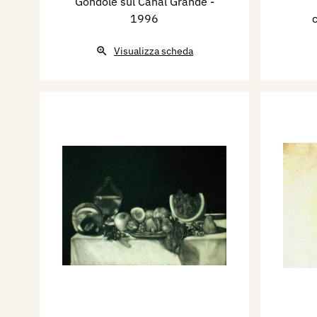
Gondole sul Canal Grande
-
grafiche).
1996
- Centro Culturale Concetto 
Visualizza scheda
(espone 8 opere).
Alberico Gnocchi ha parteci
mostre Collettive di Pittura e
Bibliografia essenziale:
Il nome di Alberico Gnocchi 
d’Arte di pittura e incisione 
Casa editrice Elitè di Varese,
Ferrara, Catalogo Associazion
Vigonza, Catalogo Raccolta d
Bagnacavallo (RA), Catalogo
Donati di Perugia, catalogo
Monselice (PD), Cataloghi Ma
nella X^ e nella XIII^ Bienna