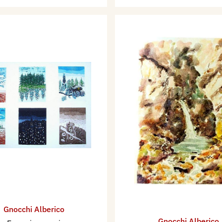
N).
eo delle Cappuccine di
eo delle Cappuccine di
ilano.
gosesia (VC), con il
, Lodi (espone 6 opere
lano (espone 6 opere).
, Milano (espone 8
do da Ponte, Lodi
Gnocchi Alberico
) (espone 6 opere
Gnocchi Alberico