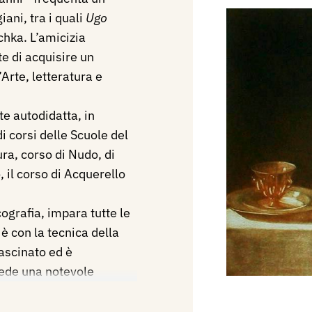
iani, tra i quali
Ugo
hka. L’amicizia
e di acquisire un
’Arte, letteratura e
e autodidatta, in
i corsi delle Scuole del
ra, corso di Nudo, di
, il corso di Acquerello
ografia, impara tutte le
 è con la tecnica della
ascinato ed è
iede una notevole
zzi, disciplina difficile
stigiosa stamperia d’Arte