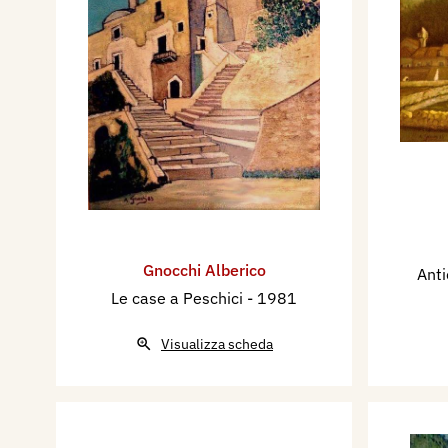
all’Archivio storico dell’Asso
di Vigonza (PD), all’Archivio
ex Libris di Bodio Lomnago (V
stampe della Biblioteca Brai
Le sue opere si trovano in n
e pubbliche.
Contatti:
Alberico Gnocchi
Gnocchi Alberico
Anti
E-mail:
albericognocchi41
Le case a Peschici
- 1981
Mostre personali:
Visualizza scheda
- Biblioteca comunale di Locat
patrocinio del Comune.
- Galleria La Telaccia, Torino
- Galleria Rebaudengo, Monte