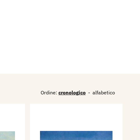
Ordine:
cronologico
-
alfabetico