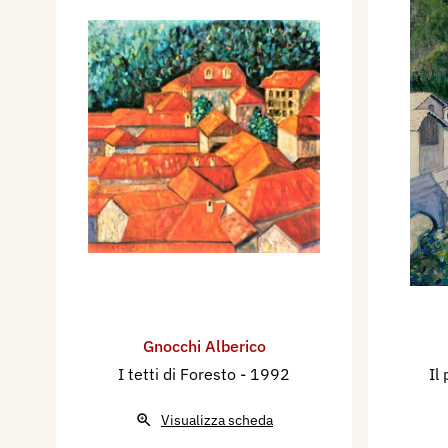
- Stand Expo Art, Roma.
- Galleria Alba, Ferrara.
- Galleria Manzoni Art Center
- Galleria Eustachi, Milano.
- Sede CGIL Zona Giambellin
- Polifunzionale STERNA, Qua
patrocinio del Comune.
- Stand Fiera Mercato di Vent
- Chiesa dei SS. Simone e Gi
Laudense (LO), con patrocin
- Biblioteca del Comune di Op
del Comune.
Gnocchi Alberico
- Museo della Stampa Casa d
I tetti di Foresto
- 1992
Il
Soncino (CR), con il patrocin
- Galleria La Spadarina, Piac
Visualizza scheda
- Galleria Arianna Sartori, M