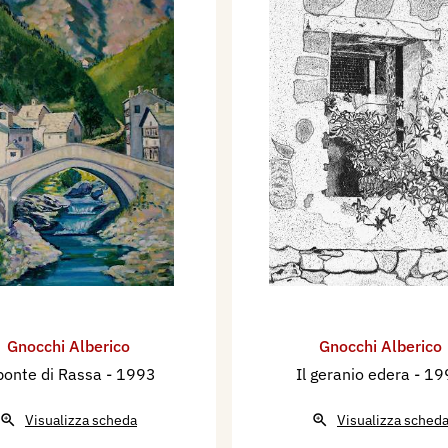
, Milano.
o, Milano.
rona (VC), con il
urina (LI).
uda, Cornegliano
io Comune.
era, con il patrocinio
Gnocchi Alberico
Gnocchi Alberico
egli Stampatori di
 ponte di Rassa
- 1993
Il geranio edera
- 19
io della Proloco.
enza.
Visualizza scheda
Visualizza sched
antova.