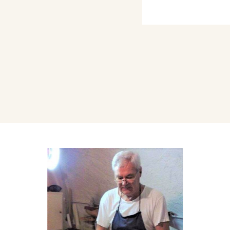
iglio Carlo è il suo
ccademia superiore di
dimenti di tale tecnica.
i Linati, frequenta
mperia d’Arte di Ivan
tore è Moreno Chiodini,
ademia di Urbino.
esso la Scuola Superiore
no gli stampa le Maniere
ulla stessa lastra) con
o Gnocchi dipinge dal
i Lodi dove è nato, i
sitato; Puglia,
Romagna, Costa Azzurra,
alsesia, dove da anni ha