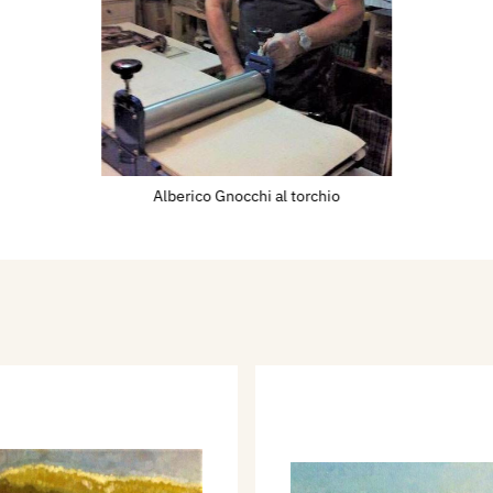
ella per incidere.
cisori di Milano”
ola di calcografia di S.
endo nei luoghi pubblici
atrocinio. Ha fatto parte
liani di Vigonza (PD)
Alberico Gnocchi al torchio
tiva presso il Castello
.E. (Associazione ex
) esponendo nei vari
. Ha insegnato
pera (MI).
cchi sono conservate
Adalberto Sartori di
pesartori.it
),
agnacavallo (RA), Polo
gi di Acqui Terme (AL),