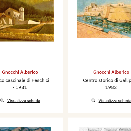
ciazione Incisori Italiani
 storico dell’Associazione
A), nella Raccolta delle
dense di Brera a Milano.
umerose raccolte private
Gnocchi Alberico
Gnocchi Alberico
co cascinale di Peschici
Centro storico di Galli
@gmail.com
- 1981
1982
Visualizza scheda
Visualizza sched
e Triulzi (MI), con il
.
chiaro d’Asti.