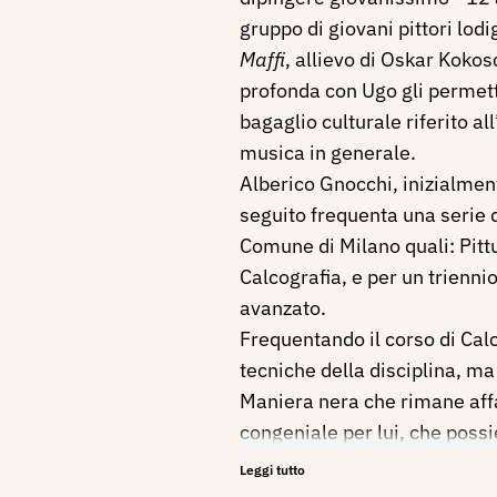
gruppo di giovani pittori lodig
Maffi
, allievo di Oskar
Kokosc
profonda con Ugo gli permett
bagaglio culturale riferito all
musica in generale.
Alberico Gnocchi, inizialment
seguito frequenta una serie d
Comune di Milano quali: Pittu
Calcografia, e per un triennio
avanzato.
Frequentando il corso di Calc
tecniche della disciplina, ma
Maniera nera
che rimane aff
congeniale per lui, che poss
manualità per l’uso degli attre
Leggi tutto
e faticosa. Frequenta la pre