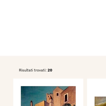
uno studio con il torchio a st
Ha fatto parte del “Gruppo In
formato dai corsisti della Scu
Erlembardo di Milano, espon
della Lombardia con il loro P
dell’Associazione Incisori ita
esponendo ogni anno in collet
dei Peraga. Fa parte Dell’A.I
libris) di Bodio Lomnago (VA
luoghi in Italia ed all’Estero
Risultati trovati:
20
Calcografia al L’UNITRE di O
Le incisioni di Alberico Gno
nella Raccolta delle Stampe 
Mantova (
www.raccoltastam
Repertorio delle stampe di B
museale castello dei Paleolo