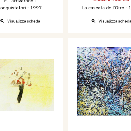
E... arrivarono i
conquistatori
- 1997
La cascata dell'Otro
- 
Marchesi, Milano
Visualizza scheda
Visualizza sched
pato a numerosissime
 d’Incisione.
è inserito nei cataloghi
quali:
 Casa editrice Alba di
e Incisori Italiani di
elle stampe di
 Biennale Padre Pietro
 mostra Tono Zancanaro
zzotta e De Ferrari
le d’Incisione di Acqui