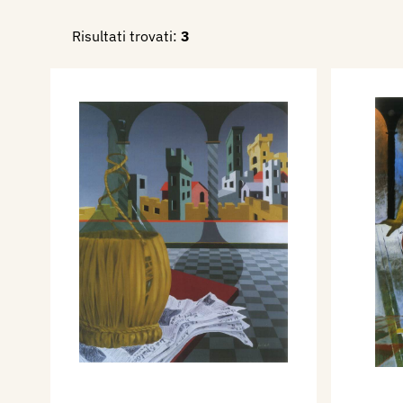
carta. Agenda 2005 Sartori. 
Risultati trovati:
3
2005 - La vite, l’uva, il vino
a cura di Adalberto Sartori, 
Maurizio Scudiero, catalogo
Arianna Sartori Editore, pp.n
2013 - Artisti per Nuvolari,
cura di Arianna Sartori, testi
Maria Gabriella Savoia, cata
d'Ario, Casa Museo Sartori, 
Editore.