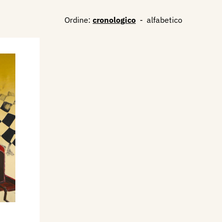
Ordine:
cronologico
-
alfabetico