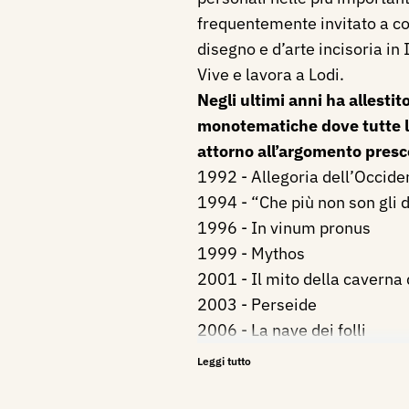
frequentemente invitato a coll
disegno e d’arte incisoria in I
Vive e lavora a Lodi.
Negli ultimi anni ha allestit
monotematiche dove tutte 
attorno all’argomento presc
1992 - Allegoria dell’Occide
1994 - “Che più non son gli d
1996 - In vinum pronus
1999 - Mythos
2001 - Il mito della caverna 
2003 - Perseide
2006 - La nave dei folli
2011 - La belle dame sans m
Leggi tutto
Svolge in qualità di esperto 
dibattiti, su questioni tecnic