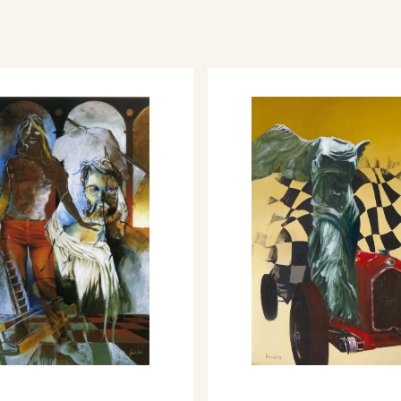
(31 disegni).
 nell’arte contemporanea,
presentazione di
 mostra, Mantova,
n.
 prima rassegna 2013, a
 di Gianni Cancellieri e
logo mostra, Castel
Mantova, Archivio Sartori