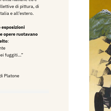
ettive di pittura, di
talia e all’estero.
o esposizioni
le opere ruotavano
elto
:
nte
ei fuggiti…”
di Platone
erci.
conferenze, incontri e
he, teoriche e storiche