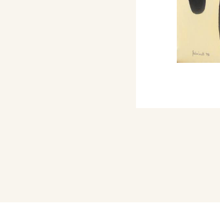
bbliche e circoli
a del disegno e
rna oltre che con
e.
oni iconografiche e
 aziende italiane.
sti teorici e storici
 Padova 1994;
ne, Milano 1996;
eo: tecnologie per
tauro del Perseo di B.
atrale per la RAI, messo
za Signoria a Firenze