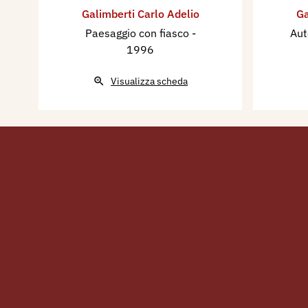
Galimberti Carlo Adelio
Ga
Paesaggio con fiasco
-
Aut
1996
Visualizza scheda