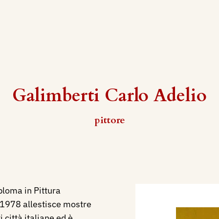
Galimberti Carlo Adelio
pittore
ploma in Pittura
 1978 allestisce mostre
 città italiane ed è