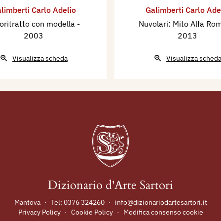
limberti Carlo Adelio
Galimberti Carlo Ade
oritratto con modella
-
Nuvolari: Mito Alfa R
2003
2013
Visualizza scheda
Visualizza sched
Dizionario d'Arte Sartori
Mantova
·
Tel:
0376 324260
·
info@dizionariodartesartori.it
Privacy Policy
·
Cookie Policy
·
Modifica consenso cookie