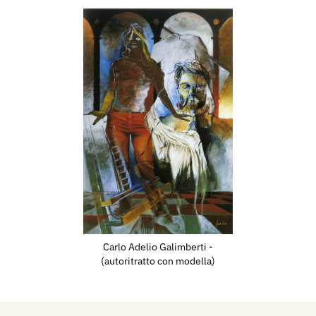
trade del nord, Il
a 2002, Il Veneto 2003,
credito di Milano.
i monografie e saggi in
 e private di diversi
so Mauro Pagliai Editore
manti, saggio sulla vita
uecento italiano.
Carlo Adelio Galimberti -
della, a cura di
(autoritratto con modella)
ione di Gianfranco
ori Editore, pp. 34/35.
Antologia di opere su