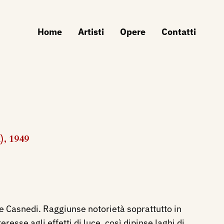
Home
Artisti
Opere
Contatti
), 1949
le Casnedi. Raggiunse notorietà soprattutto in
esse agli effetti di luce, così dipinse laghi di