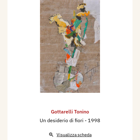
presso l’Accademia Cattagni, Bologna; Franco
Basile,
Dieci quadri - Dieci anni
, dépliant mostra
Galleria dell’Immagine, Imola.
1992
Niva Lorenzini - Presentazione volume “
Lettere
Inutili
”, Bologna; Dino Pasquali, Gottarelli,
Lehmann, Pansini
tre pittori “senza virgolette né
corsivo”
, Premio Italia / Pittura Certaldo –
Galleria Comunale Boccaccio.
1993
Franco Basile,
Il sogno non paga tributi
, catalogo
mostra Caerano di San Marco (TV); don Franco
Patruno, presentazione catalogo, Ferrara; Maria
Gottarelli Tonino
Paola Forlani,
Gottarelli, un amico
, Ferrara;
Un desiderio di fiori
- 1998
Vittorio Sgarbi,
Un pittore tranquillo, felice, senza
incertezze
, rivista Grazia del 10/01, pag. 94;
Visualizza scheda