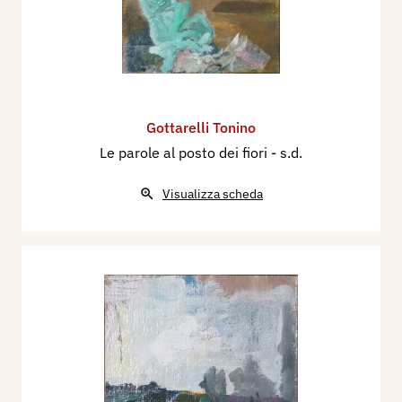
2017
Claudio Spadoni,
“Gottarelli: La visione-
emozione”
Presentazione catalogo “
Il colore
dell’anima
” Museo San Domenico Imola.
Gottarelli Tonino
Le parole al posto dei fiori
- s.d.
Visualizza scheda