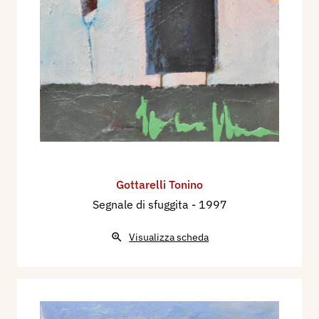
1985
Efrem Tavoni,
Poeta della penna e del pennello
,
catalogo mostra, Sasso Marconi (BO); Giorgio
Ruggeri,
Sogni, rimembranze e foglie morte nei
quadri di Tonino Gottarelli
, Sasso Marconi (BO);
Luigi Cavallari,
Carrà e Gottarelli alla Casa
dell’Arte
, Il Resto del Carlino, Bologna.
1986
Giorgio Ruggeri,
Se il poeta scopre il colore della
Gottarelli Tonino
rosa
, Imola; Giorgio Ruggeri,
La pelle di Tonino
Segnale di sfuggita
- 1997
Gottarelli
, Bondeno.
1987
Visualizza scheda
Quando il pittore è anche poeta
, settimanale
Portobello nr.10, Lucca, 16 maggio.
1988
Daniela Bellotti,
Gottarelli/Segnali nel paesaggio;