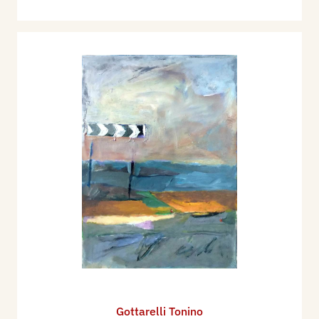
1996
Franco Basile,
Come se il mondo…
, catalogo
mostra, Bologna.
1997
Paolo Franceschelli,
Memorie che sfidano il
tempo
, Centomila cultura, Lugo, 3 luglio;
I luoghi
di Gottarelli
, Il Resto del Carlino, 4 aprile; Paolo
Dal Monte,
Pittura e musica: Gottarelli a Bologna
,
settimanale Sabato sera, Imola 5 aprile.
1998
Sabina Ghinassi,
Opere della sera
, catalogo
mostra Galleria Accademia Cattani, Bologna;
I
cieli di carta a Formigine
, settimanale Sabato
sera, Imola 18 aprile; Meridiana: si apre la
mostra di Gottarelli, Gazzetta di Modena, 18
aprile; Michele Fuoco,
Cantori di solitudini
,
Gottarelli Tonino