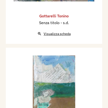
13.12.2002;
Gottarelli dà forma al colore
, La
Voce di Romagna del 20.11.2002.
A Tonino
Gottarelli Tonino
Gottarelli consegna una targa di merito
, Corriere
Senza titolo
- s.d.
di Romagna 20.12.2002;
Quando il colore
racconta
, Cesena Informa, dicembre 2002.
Visualizza scheda
2005
Tonino Gottarelli "Respiri di poesia" (1973-
2005), mostra a cura di Marilena Pasquali,
catalogo mostra, Comune di Cesena. 2005 -
Marilena Pasquali, Tonino Gottarelli "Verso
l'ineffabile", Mantova, Archivio n, 6 giu.lug.ago,
p.10.
2008
Katia Cerè,
Tonino Gottarelli, Percorsi attraverso
la poetica pittorica
, tesi de laurea, Università
degli Studi di Bologna, Bologna.