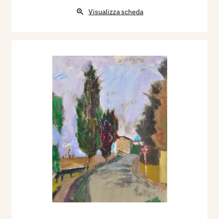
tensione degli stati d’animo.
Visualizza scheda
Siamo dunque nel 1981, anno in cui Gottarelli si
trasferisce definitivamente dalla campagna
imolese in città e in particolare in via Spaventa al
nr. 5, dove ci rimane fino alla morte. Benché abiti
poco lontano dal cento di Imola, il suo pensiero e
la sua poesia non vengono disturbati, all'opposto,
acquistano una interiorità che lo sposta dalla sua
dimensione impressionista. Tonino Gottarelli,
porta avanti questa ambivalenza artistica dello
scrivere e del dipingere con lo stesso fervore e
ottiene risultati importantissimi nei due campi e
si può dire della sua poesia che è una «pittura
parlante» e della sua pittura una «silenziosa
poesia». Nel 1986 vediamo Gottarelli
protagonista del film “
Storie di donne
” nel ruolo