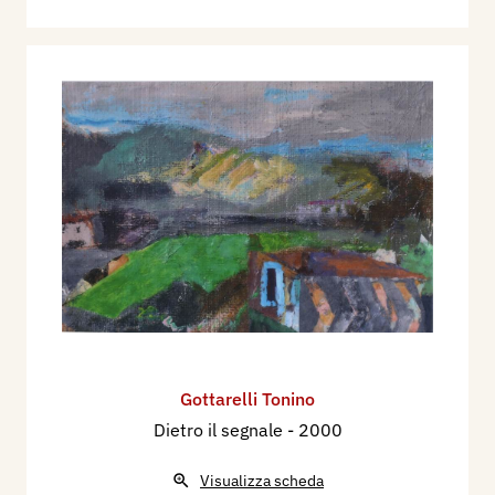
Vittorio Sgarbi,
Metti uno stop in cornice, Segnali
stradali e paesaggi scarni nelle opere di Tonino
Gottarelli esposte a Ferrara
, settimanale Europeo
nr, 48/29 novembre, pag. 86; Nicoletta Magnoni,
Parole e immagini, in un libro brandelli di poesia
si uniscono a tempere
, Il Resto del Carlino, 6
gennaio; Lauro Manni, Tonino Gottarelli: un
pittore filosofo, Corriere di Ferrara, 20 novembre.
1994
Franco Basile,
Vista grande
, catalogo mostra
Galleria Forni, Bologna; Nicoletta Magnoni,
Il
mondo aereo di Gottarelli: Il re delle colline
intorno al Santerno
, Il Resto del Carlino, 25
Gottarelli Tonino
maggio.
Dozza imolese: Tornano gli artisti per
Dietro il segnale
- 2000
salvare il muro
, Gottarelli e Calabria, Il Resto del
Carlino, 15 settembre.
Visualizza scheda