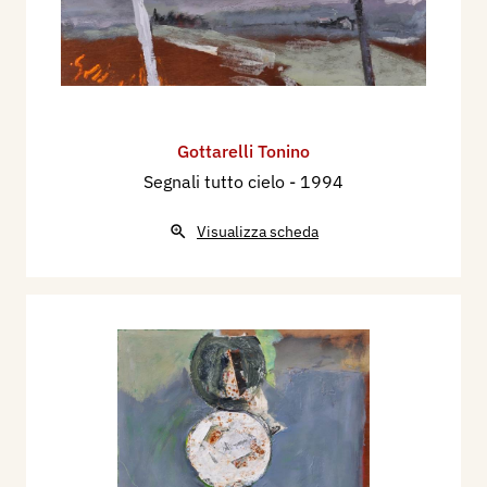
scaturita lo turberebbero, lo riempirebbero di
sgomento, annullerebbe gli influssi dell’Egregio!”.
Il che vuol dire che di un artista è meglio non
conoscere troppo la vita.
Tonino Gottarelli si spegne ad Imola il 20
Gottarelli Tonino
febbraio del 2007.
Segnali tutto cielo
- 1994
Mariana Campean
Visualizza scheda
Contatti:
Fondazione Centro Studi Tonino Gottarelli
Via Caterina Sforza, 13 - 40026 Imola (BO)
Tel. 0542.24487
e-mail:
info@fondazionetoninogottarelli.com
Sito Internet:
www.fondazionetoninogottarelli.com