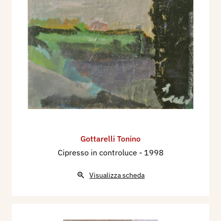
Marcello Venturoli,
Come se il paesaggio fosse da
inventare
, monografia Mondatori Milano; Jean
Pierre Jouvet,
Per Gottarelli poeta
, monografia
Mondatori Milano; Paolo Levi “
Tonino Gottarelli
”,
Monografia Mondadori, Milano; Paolo Levi
Conversazione con l'artista
,
Monografia
Mondadori, Milano; Luigi Seravalli
,
L’amico
Gottarelli
,
Monografia Mondadori, Milano; Marina
Fossati,
Il cielo “finito” di Gottarelli
, monografia
Mondatori, Milano ; Franco Basile,
Fiori,
Gottarelli Tonino
incantata immaginazione
, Il Resto del Carlino, 14
Cipresso in controluce
- 1998
settembre.
1991
Visualizza scheda
Franco Basile,
Il cielo ai piedi di una quercia
,
Bologna; Nicoletta Magnoni,
Lettere dipinte
, Il
Resto del Carlino, in occasione della mostra