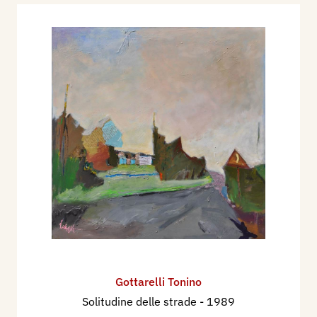
L’amore al rallentatore
. Di qui, nel 1977 si sposta
ancora, in una casa senza luce e senza gas, alle
Vallette, in Via Valsellustra, territorio che si trova
all’estremità occidentale della Romagna, oggi
suddiviso fra tre comuni Imola, Casalfiumanese,
Dozza. Qui vive in un isolamento proverbiale e
sempre qui si dedica totalmente, benché abbia
iniziato molto tempo prima, a scrivere sotto
forma di diario, una raccolta di lettere filosofico-
amorose, che pubblicherà nel tardo 1981 col
titolo “
Lettere Inutili
”. La stesura del libro ha
impegnato Gottarelli per una decina di anni. In
quest’ambito, il suo pensiero e la sua prosa
acquistano una profondità nuova; le sue passioni
Gottarelli Tonino
trovano in questa prosa l’eco di una dimensione
Solitudine delle strade
- 1989
esistenziale con una forte profondità e continua