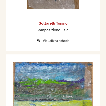
Domenico di Imola
, rivista alla Ribalta, nr. 4,
ottobre
; Il lirismo pop di Gottarelli
, Il Resto del
Carlino, 23 novembre.
2001
Gottarelli Tonino
Marilena Pasquali,
Varie, antiche immagini
,
Composizione
- s.d.
catalogo mostra, Bologna;
Tonino Gottarelli a
Visualizza scheda
San Giorgio in Poggiale
, La Rebbulica, 6 ottobre;
Le tele di Gottarelli
, Corriere di Imola, 6 ottobre;
P. N.
Le figure e le parole nei quadri di Gottarelli
,
La Repubblica, 9 ottobre; Vittorio Sgarbi,
Mostra
da non perdere in Italia
, settimanale Oggi nr. 44,
ottobre; Vittorio Sgarbi,
Tonino Gottarelli
,
settimanale Grazia, ottobre; Marilena Pasquali,
Tonino Gottarelli
, mensile Archivio, Mantova nr 8
ottobre; S.Ca.
Varie antiche immagini di cartelli
stradali
, Il domani di Bologna, 15 ottobre;