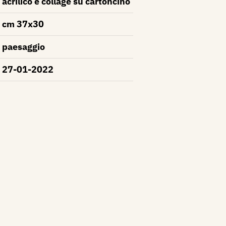
acrilico e collage su cartoncino
cm 37x30
paesaggio
27-01-2022