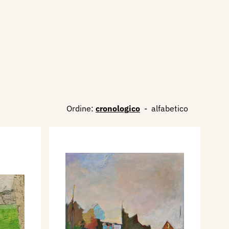
Ordine:
cronologico
-
alfabetico