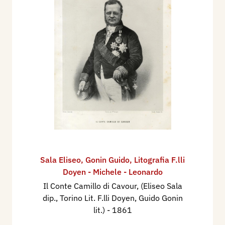
Piemonte e in Liguria 1860-1875, Genova, Sagep
editrice, pp. 61, 108.
1976 - Guido Gonin. Litografie da “Lo Spirito
Folletto” (1861-1867), catalogo mostra, Firenze,
Edizioni della Bezuga
.
1985 - Paolo Bellini, Storia dell’incisione
moderna, Bergamo, Minerva Italica, p. 435.
2000 - Zeno Davoli, La Raccolta di Stampe
“Angelo Davoli”, volume IV, E-Gq, Reggio Emilia,
Edizioni Diabasis, p. 418, 421 ill.
Sala Eliseo
,
Gonin Guido
,
Litografia F.lli
Doyen - Michele - Leonardo
Il Conte Camillo di Cavour, (Eliseo Sala
dip., Torino Lit. F.lli Doyen, Guido Gonin
lit.)
- 1861