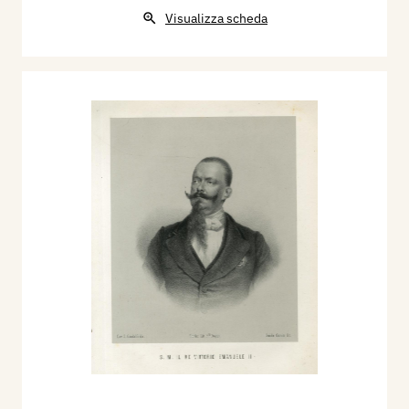
straordinario illustrato al Giornale Il Secolo,
Visualizza scheda
Gazzetta di Milano”, stampato nello stabilimento
Sonzogno, (numero di sabato, 1 Gennaio), con il
disegno litografico “Il trionfo dell’Anno nuovo".
Nel 1883 collabora al “Supplemento
straordinario illustrato al giornale Il Secolo,
Gazzetta di Milano”, stampato nello stabilimento
Sonzogno, (numero di Martedì, 15 luglio), con il
disegno litografico “Ai Bagni. Calma e tempesta”;
(numero di Venerdì, 15 Agosto), con il disegno
litografico “Un fedele Guardiano”; con il disegno
litografico”La carità”.
Bibliografia:
1860 - Album della Pubblica Esposizione del
1860, compilato da Luigi Rocca, Torino a spese