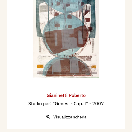
Gallery”, Gallarate (VA), concorso, segnalato.
Studio 10 - for Peggy Guggenheim, Vercelli,
collettiva. Repertorio annuale degli incisori,
Gabinetto delle Stampe, Bagnacavallo (RA).
2008 - Studio 10 “for Peggy…”, “Immaginario
Surreale”, Vercelli, collettiva. Salone Dugentesco,
“Processo Urbano”, Vercelli, personale. “Intern.
Collage Exhib.”, Lithuania, Vilnius. Libro d’artista,
Biblioteca Casanatense, Roma.Lodz,— Polonia,
collettiva.
Libri d'Artista:
Gianinetti Roberto
Tracce e simulacri di un labirinto, Vercelli, 2003.
Studio per: "Genesi - Cap. I"
- 2007
The Soul of a City, Vercelli, Lodz (Polonia), Jungle
Book, 2005.
Visualizza scheda
I Seduti, Urbino, 2006.