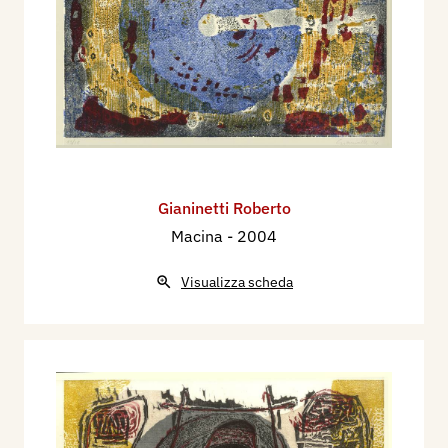
Monsummano Terme (PT).
2002 - “Premio Parigi” di incisione, Calenzano
(FI). “Assoc. delle Arti Danesi e Acc. Brera” 13
esposizioni itineranti, Danimarca.
2003 - “Sestri come Montmartre”, Genova Sestri,
premio. 6^ Biennale Internazionale di Incisione,
Acqui Terme (AL). Assoc. Fratelli dell’Uomo,
Auditorium S. Chiara, Vercelli, collettiva. “Tracce
Gianinetti Roberto
e Simulacri di un Labirinto”, xilografie e
Macina
- 2004
rilievografie, Studio 10, Vercelli, personale.
2004 - “Sestri come Montmartre” Genova Sestri,
Visualizza scheda
3° premio. Genova Pegli. Salon I, Museo della
Permanente, Milano, collettiva. College of Fine
Arts, University of Daegu, Corea del Sud,
collettiva. Premio Nazionale delle Arti, Museo
degli Strumenti Musicali, Roma, finalista.