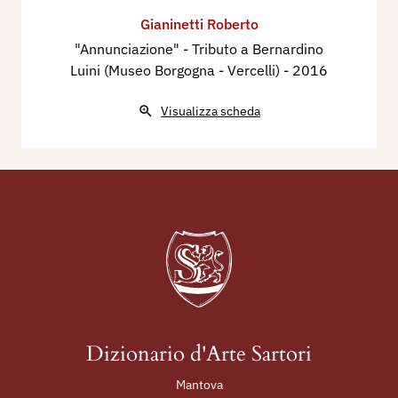
2014 - Roberto Gianinetti, Menu mobili e
Gianinetti Roberto
ambiance - pensieri e considerazione sparse,
"Annunciazione" - Tributo a Bernardino
Vercelli.
Luini (Museo Borgogna - Vercelli)
- 2016
2020 - Notizie Incise, Mantova, Archivio, n. 9
novembre, p. 29.
Visualizza scheda
2022 - Roberto Gianinetti. Raccolta
indifferenziata, Mantova, Archivio, n. 5 maggio,
p. 26.
Dizionario d'Arte Sartori
Mantova