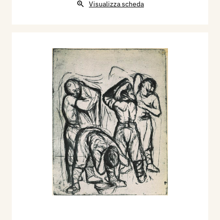
1974 - Il catalogo della grafica. Centro
Visualizza scheda
internazionale della grafica - Venezia, Edizioni
Ebe, Roma, pp. 39/40
1982 - Catalogo della Grafica Italiana n. 12.
Milano, Mondadori, p. 58.
1983 - Catalogo della Grafica Italiana n. 13.
Milano, Mondadori, p. 75.
1990 - Annuario della Grafica in Italia n. 20.
Milano, Mondadori, p. 45.
1990 - L’incisione originale italiana. Novità e
prezzi, Mantova Archivio, n. 8 ottobre, Sartori
Editore, p. 12.
1991 - A. S., Renato Alessandrini, (Incisori
Italiani Moderni/13), Mantova Archivio, n. 3
marzo, Sartori Editore, p. 19.
1991 - L’incisione originale italiana. Novità e