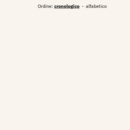
Ordine:
cronologico
-
alfabetico