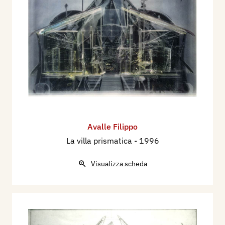
Mostra a cura di Flavio Lattuada, catalogo
mostra, Milano, Lattuada Studio Arte
Contemporanea, pp. 40. (8 apr. / 13 mag.).
2006 - Philippe Daverio . Filippo Avalle. Testo di
Philippe Daverio. Milano, Lattuada Studio Arte
Contemporanea, 8 apr. / 13 mag., Mantova,
Archivio, n. 5 maggio, pp. 12/13.
Avalle Filippo
La villa prismatica
- 1996
Visualizza scheda