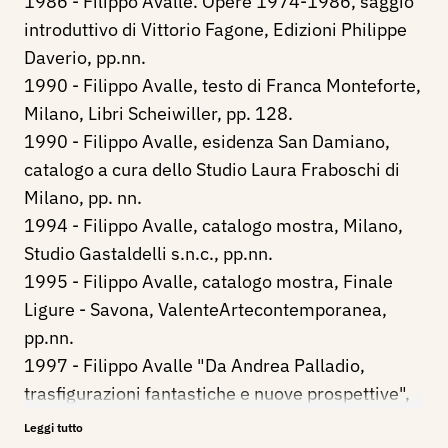
1986 - Filippo Avalle. Opere 1974-1986, saggio
introduttivo di Vittorio Fagone, Edizioni Philippe
Daverio, pp.nn.
1990 - Filippo Avalle, testo di Franca Monteforte,
Milano, Libri Scheiwiller, pp. 128.
1990 - Filippo Avalle, esidenza San Damiano,
catalogo a cura dello Studio Laura Fraboschi di
Milano, pp. nn.
1994 - Filippo Avalle, catalogo mostra, Milano,
Studio Gastaldelli s.n.c., pp.nn.
1995 - Filippo Avalle, catalogo mostra, Finale
Ligure - Savona, ValenteArtecontemporanea,
pp.nn.
1997 - Filippo Avalle "Da Andrea Palladio,
trasfigurazioni fantastiche e nuove prospettive",
atalogo mostra, Vicenza, Amedeo Poro arte
Leggi tutto