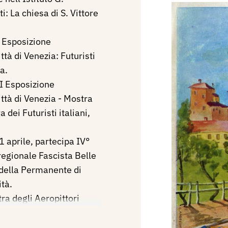
i: La chiesa di S. Vittore
I Esposizione
ttà di Venezia: Futuristi
na.
I Esposizione
ittà di Venezia - Mostra
a dei Futuristi italiani,
 aprile, partecipa IV°
regionale Fascista Belle
 della Permanente di
ità.
ra degli Aeropittori
sizione Biennale
ia, con i dipinti: Volo di