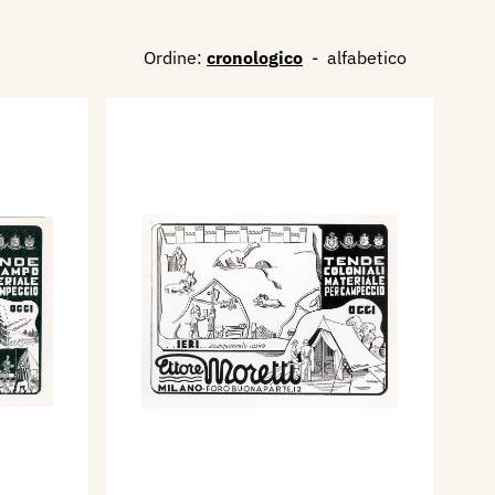
Ordine:
cronologico
-
alfabetico