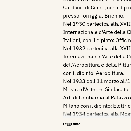
Carducci di Como, con i dipint
presso Torriggia, Brienno.
Nel 1930 partecipa alla XVI
Internazionale d'Arte della Ci
Italiani, con il dipinto: Offici
Nel 1932 partecipa alla XVII
Internazionale d'Arte della C
dell'Aeropittura e della Pittur
con il dipinto: Aeropittura.
Nel 1933 dall'11 marzo all'11
Mostra d’Arte del Sindacato 
Arti di Lombardia al Palazzo
Milano con il dipinto: Elettric
Nel 1934 partecipa alla Most
Futuristi Italiani - XIX Espo
Leggi tutto
Internazionale d'Arte di Venez