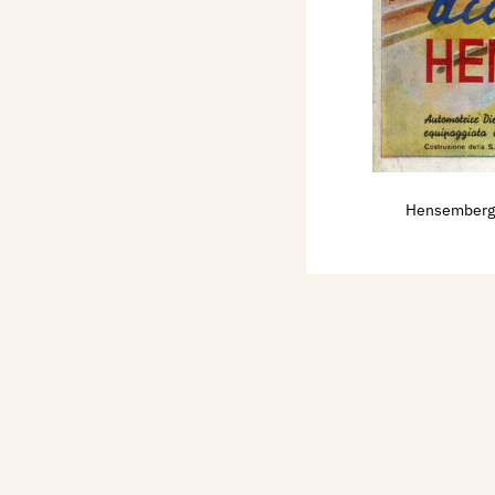
zione Nazionale d'Arte
noranze a Volta,
uto Carducci, p. 51.
Hensemberge
Esposizione
ittà di Venezia, catalogo
 Esposizione
ittà di Venezia, catalogo
 Sindacato regionale
dia al Palazzo della
ogo mostra, pp.nn.
i Futuristi Italiani -