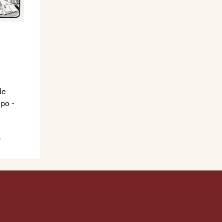
de
mpo
-
a