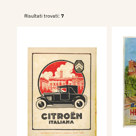
XIX Esposizione Biennale Int
Risultati trovati:
7
Venezia, catalogo mostra, p.