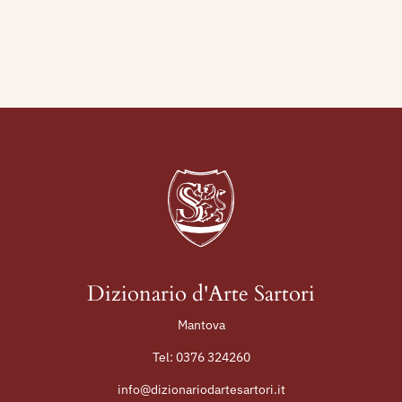
Deposizione della cappella Cerati a Bovisio
Masciago (Milano).
Espone alla Permanente di Milano, al salone
Costa a Buenos Ayres, ed a manifestazioni in
Italia e all'estero.
Tra le sue opere ricordiamo, Ritratto di Giuseppe
Borghi, Ritratto di Ida Mazzanti (1924) moglie del
pittore, ecc.
Bibliografia:
1912 - Mostra Pittura Scoltura Rifiutata alla X
Esposizione Nazionale dell'Accademia di Brera,
Dizionario d'Arte Sartori
catalogo mostra, Milano, Sale del "Cova", ottobre,
Mantova
p. n.n.
Tel:
0376 324260
info@dizionariodartesartori.it