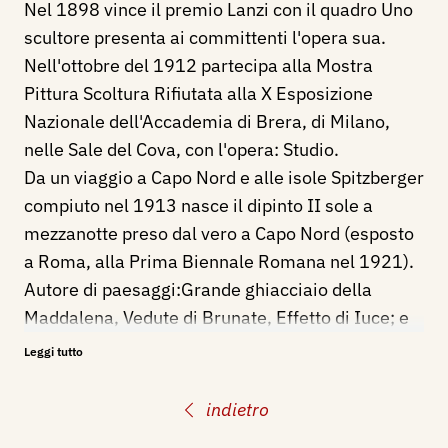
Nel 1898 vince il premio Lanzi con il quadro Uno
scultore presenta ai committenti l'opera sua.
Nell'ottobre del 1912 partecipa alla Mostra
Pittura Scoltura Rifiutata alla X Esposizione
Nazionale dell'Accademia di Brera, di Milano,
nelle Sale del Cova, con l'opera: Studio.
Da un viaggio a Capo Nord e alle isole Spitzberger
compiuto nel 1913 nasce il dipinto II sole a
mezzanotte preso dal vero a Capo Nord (esposto
a Roma, alla Prima Biennale Romana nel 1921).
Autore di paesaggi:Grande ghiacciaio della
Maddalena, Vedute di Brunate, Effetto di Iuce; e
ritratti: Romualdo Mazenco, Novi Ligure,
Leggi tutto
Municipio; Gabriele D'Annunzio, Milano, Galleria
d'Arte Moderna.
indietro
Esegue anche affreschi, tra gli altri si ricorda la: