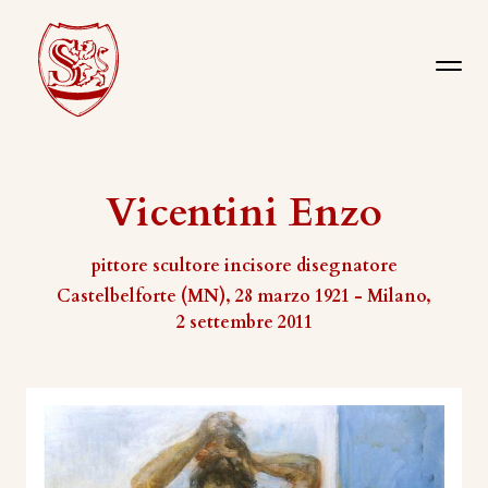
Vicentini Enzo
pittore scultore incisore disegnatore
Castelbelforte (MN), 28 marzo 1921 - Milano,
2 settembre 2011