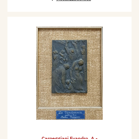
Carpeggiani Evandro
,
A -