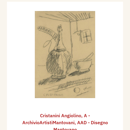
Cristanini Angiolino
,
A -
ArchivioArtistiMantovani
,
AAD - Disegno
Mantovano