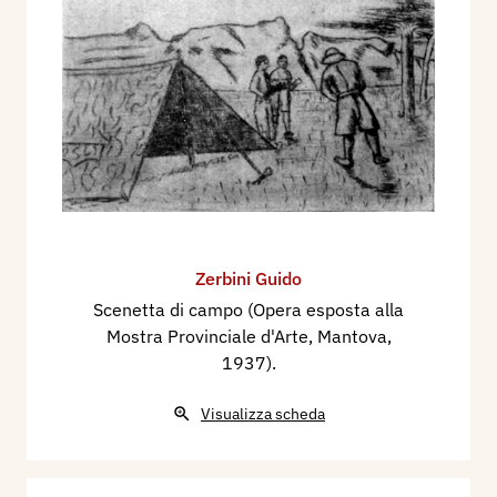
Indipendenti” al Palazzo della Ragione di
Mantova, dove vengono esposti cinque dipinti:
Paesaggio di montagna
,
Bovegno
,
Chiesa Saletto
,
Dal cortile di casa mia
,
Gli spalti
e quattro
incisioni. Italo Bini sulla Gazzetta scrive: “Del
compianto Guido Zerbini, immaturamente
scomparso nei giorni scorsi, appaiono esposte,
con toccante pensiero, alcune opere nelle quali
germogliano i segni di una sensibilità e di un
Zerbini Guido
sicuro colorismo”. Il critico del settimanale La
Scenetta di campo (Opera esposta alla
Cittadella scrive: “Nella mostra postuma del Dr.
Mostra Provinciale d'Arte, Mantova,
1937).
Guido Zerbini, scomparso proprio mentre stava
maturando in pittura soggetti d’indiscusso
Visualizza scheda
pregio, dopo aver esposto incisioni in varie
Nazionali - due prove veramente toccanti sono
Bovegno
e
Dal cortile di casa mia
”.