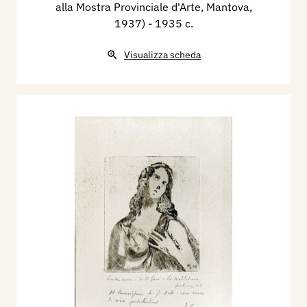
alla Mostra Provinciale d'Arte, Mantova,
pittori, Gazzetta di Mantova, 23 ottobre, p. 3;
1937)
- 1935 c.
1948 - G., Mostra provinciale, Mantova, La
Cittadella, 31 ottobre;
Visualizza scheda
1951 - Ettore Padovano, Dizionario degli artisti
Contemporanei, Milano, Istituto Poligrafico
Editoriale, p. 380;
1955 - Luigi Servolini, Dizionario illustrato degli
Incisori Italiani moderni e contemporanei,
Milano, G. Gorlich Editore.
2004 - Adalberto Sartori - Arianna Sartori, Artisti
a Mantova nei secoli XIX e XX. Dizionario
biografico, volume VI, Sa - Zir, Mantova, Archivio
Sartori Editore, pp. 3322/3323.
2023 - Adalberto Sartori, La stampa d'arte a
Mantova dal 1800 ad oggi, catalogo mostra, Casa
Museo Sartori, Castel d'Ario (MN), 17