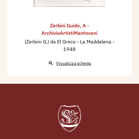
settembre/15 ottobre, Mantova, Archivio Sartori
Editore, p. 27.
Zerbini Guido
,
A -
ArchivioArtistiMantovani
(Zerbini G.) da El Greco - La Maddalena
-
1948
Visualizza scheda