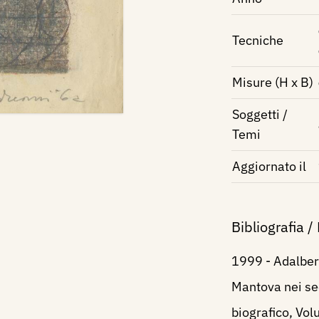
Tecniche
Misure (H x B)
Soggetti /
Temi
Aggiornato il
Bibliografia /
1999 - Adalbert
Mantova nei sec
biografico, Vol