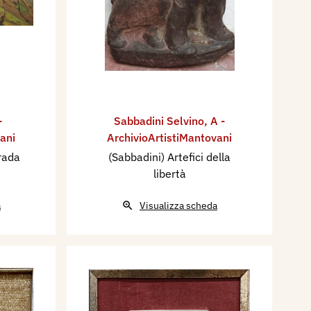
-
Sabbadini Selvino
,
A -
ani
ArchivioArtistiMantovani
trada
(Sabbadini) Artefici della
libertà
a
Visualizza scheda