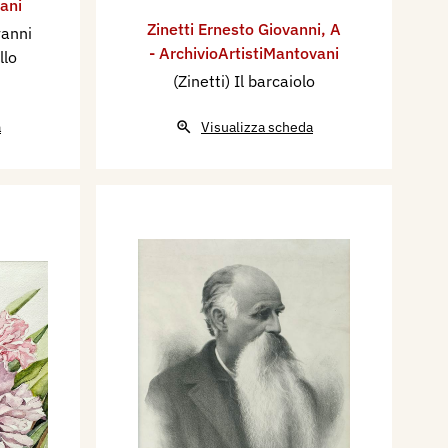
ani
Zinetti Ernesto Giovanni
,
A
vanni
- ArchivioArtistiMantovani
llo
(Zinetti) Il barcaiolo
a
Visualizza scheda