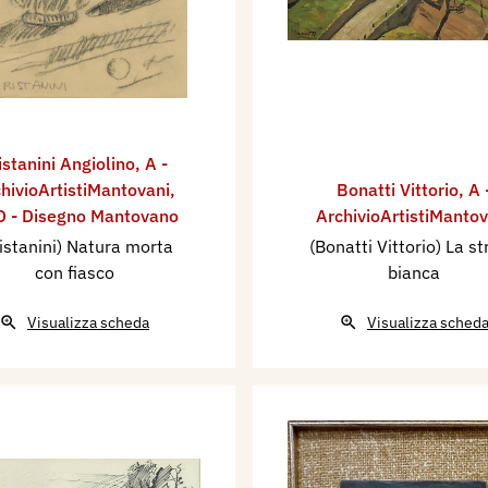
istanini Angiolino
,
A -
hivioArtistiMantovani
,
Bonatti Vittorio
,
A 
 - Disegno Mantovano
ArchivioArtistiMantov
istanini) Natura morta
(Bonatti Vittorio) La s
con fiasco
bianca
Visualizza scheda
Visualizza sched