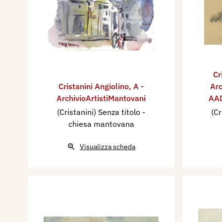
Cr
Cristanini Angiolino
,
A -
Arc
ArchivioArtistiMantovani
AAD
(Cristanini) Senza titolo -
(Cr
chiesa mantovana
Visualizza scheda