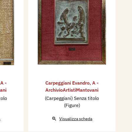
,
A -
Carpeggiani Evandro
,
A -
ani
ArchivioArtistiMantovani
tolo
(Carpeggiani) Senza titolo
(Figure)
a
Visualizza scheda