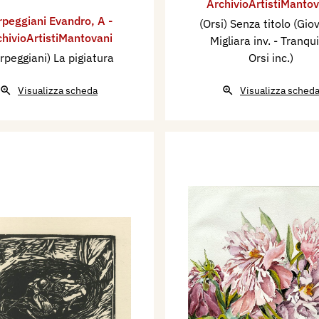
ArchivioArtistiMantov
rpeggiani Evandro
,
A -
(Orsi) Senza titolo (Gio
chivioArtistiMantovani
Migliara inv. - Tranqui
rpeggiani) La pigiatura
Orsi inc.)
Visualizza scheda
Visualizza sched