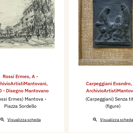
Rossi Ermes
,
A -
hivioArtistiMantovani
,
Carpeggiani Evandro
 - Disegno Mantovano
ArchivioArtistiMantov
ossi Ermes) Mantova -
(Carpeggiani) Senza ti
Piazza Sordello
(figure)
Visualizza scheda
Visualizza sched