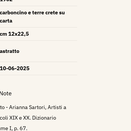
carboncino e terre crete su
carta
cm 12x22,5
astratto
10-06-2025
 Note
o - Arianna Sartori, Artisti a
oli XIX e XX. Dizionario
ume I, p. 67.