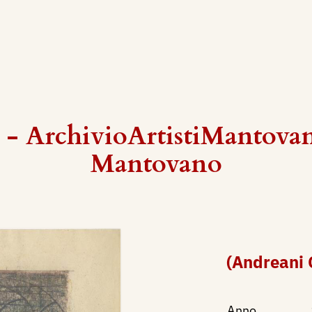
 - ArchivioArtistiMantova
Mantovano
(Andreani 
Anno