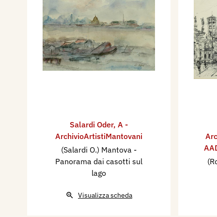
Salardi Oder
,
A -
ArchivioArtistiMantovani
Arc
AAD
(Salardi O.) Mantova -
Panorama dai casotti sul
(R
lago
Visualizza scheda