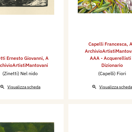
Capelli Francesca
,
A
ArchivioArtistiMantov
tti Ernesto Giovanni
,
A
AAA - Acquerellisti
rchivioArtistiMantovani
Dizionario
(Zinetti) Nel nido
(Capelli) Fiori
Visualizza scheda
Visualizza sched