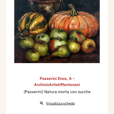
Passerini Enos
,
A -
ArchivioArtistiMantovani
(Passerini) Natura morta con zucche
Visualizza scheda