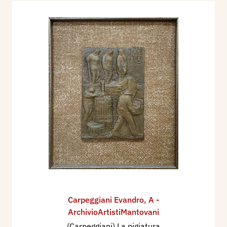
Carpeggiani Evandro
,
A -
ArchivioArtistiMantovani
(Carpeggiani) La pigiatura