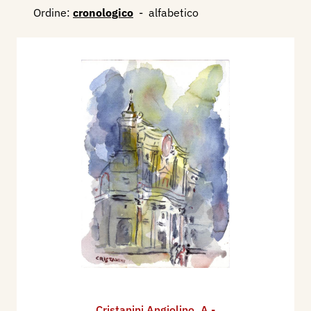
Ordine:
cronologico
-
alfabetico
Cristanini Angiolino
,
A -