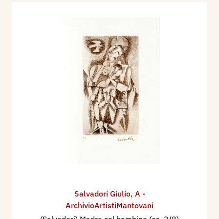
Salvadori Giulio
,
A -
ArchivioArtistiMantovani
(Salvadori) Madre col bambino (es. 2/8)