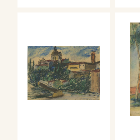
l’interruzione coincidente con
Perina, in consonanza con gli 
riprende a dipingere il paesa
ottenendo nel 1947 un lusi
da Francesco Arcangeli.
La sperimentazione, mai inter
avvia sulla linea naturalistic
avvicina a Morlotti. Continua
alle sole mostre mantovane f
partecipazione alla XXV Espo
d’arte Città di Venezia con il
dal cavalcavia. Lo stesso ann
Premio Suzzara, al Premio Na
e al Premio Nazionale “Pietro
Nel 1951, gli viene dedicat
antologica alla Casa del Ma