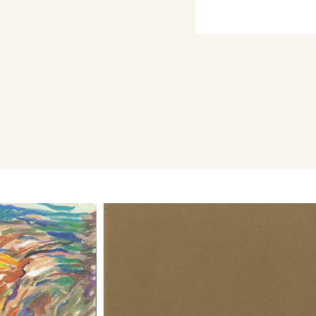
, 1939 partecipa a
e Nazionali; nei suoi
ersonalità in cerca di
one del reale. Negli
, 1937 partecipa al
Milano, alle Mostre
e Fascista Belle Arti di
anni 1932, 1933, 1935,
44 alle mostre
to Fascista Belle Arti di
va. Si accosta a
tensione pratica e teorica
Novecento a Mantova ha
odernità di vedere e di
Bini, ne è stato forse
 costanza e la