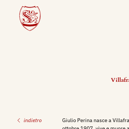
Villaf
indietro
Giulio Perina nasce a Villafr
ottobre 1907, vive e muore a