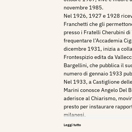
novembre 1985.
Nel 1926, 1927 e 1928 riceve
Franchetti che gli permetton
presso i Fratelli Cherubini di
frequentare l’Accademia Cign
dicembre 1931, inizia a colla
Frontespizio edita da Vallecc
Bargellini, che pubblica il s
numero di gennaio 1933 pubb
Nel 1933, a Castiglione delle
Marini conosce Angelo Del B
aderisce al Chiarismo, mov
presto per instaurare rapport
milanesi.
Nel mese di maggio tiene una
Leggi tutto
R.U.N.A. di Mantova, present