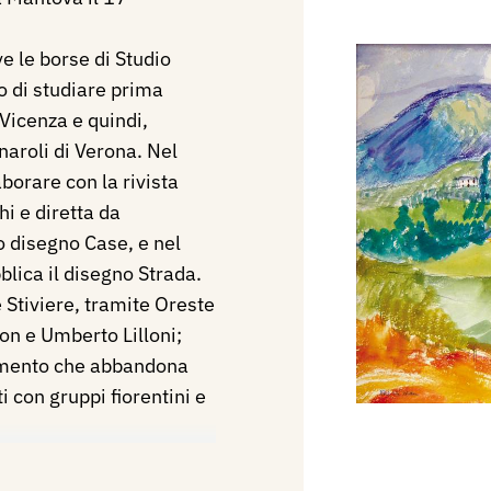
 le borse di Studio
o di studiare prima
 Vicenza e quindi,
aroli di Verona. Nel
borare con la rivista
hi e diretta da
uo disegno Case, e nel
lica il disegno Strada.
 Stiviere, tramite Oreste
on e Umberto Lilloni;
imento che abbandona
i con gruppi fiorentini e
 mostra di pastelli alla
ato in catalogo da