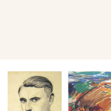
Sandro Bini. Nel 1931, 1935
Roma alle Quadriennali d’Art
dipinti manifesta una forte p
nuova modalità di riproposizi
anni 1932, 1933, 1934, 1936
Palazzo della Permanente di 
d’Arte del Sindacato Regional
Lombardia ed ancora negli 
1936, 1937, 1941, 1942, 19
provinciali a cura del Sindaca
Lombardia, Sezione di Manto
Novecento, e si allinea alla 
del gruppo di Sandro Bini. 
essenzialmente significato m
sentire: Perina, insieme con 
l’espressione più alta, per la