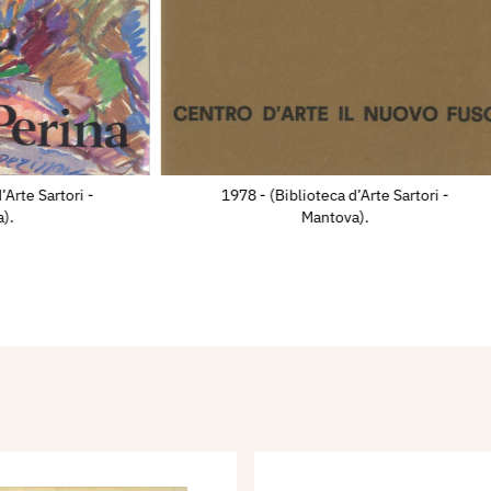
lla Voce di Mantova, nel
: “…Giulio Perina, uno
nti paesaggisti del
isente l’influsso di
cesi, ha però una
sonalità che infonde sulle
’Arte Sartori -
1978 - (Biblioteca d’Arte Sartori -
ni in cui sarebbe vano
).
Mantova).
uesto pittore par che
i a voce spiegata il più
sereno nell’opera sua, e là
conia, sembra che il
sta per far risaltar più
sto discorso vale sopra
he è la sua cosa più
mantovano sentito ed
creativo”. Dopo il 1936