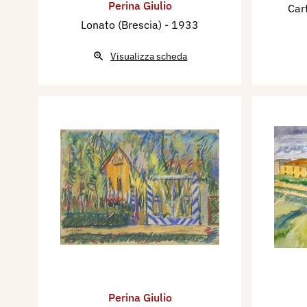
Perina Giulio
Car
presentato in catalogo da Co
Lonato (Brescia)
- 1933
anni successivi prende parte
Pittura di Bozzolo (MN); nel
Visualizza scheda
Interprovinciale di Mantova 
nel 1956 alla Mostra della CI
Ragione di Mantova; nel 195
Nazionale di Milano al Palaz
1958 personale al Circolo L
Mostra della Federazione degl
d’Arte La Gonzaghesca di Ma
della Federazione degli artist
Gonzaghesca di Mantova; nel 
pittori mantovani alla Galle
Mantova; alla collettiva Fier
Ostiglia (MN); alla Mostra c
Perina Giulio
Mantova e al VI Premio Città