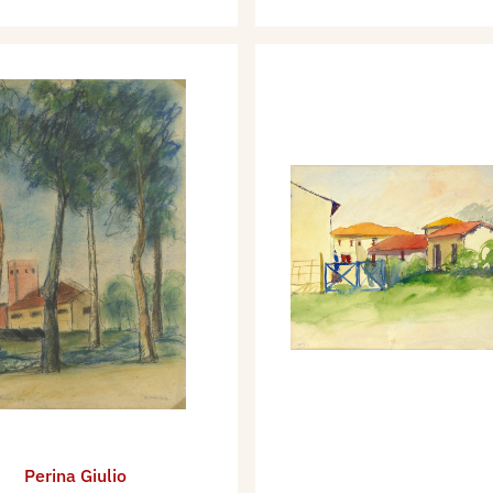
 gli anni di guerra,
artisti di Corrente,
ggio e una serie di Nudi,
nghiero apprezzamento
rotta dall’artista, lo
a informale, che lo
 la sua partecipazione
ino al 1950, con la
sizione Internazionale
 dipinto: Paesaggio visto
o partecipa al III
zionale “F. T. Michetti”,
 Costa” di Celle Ligure.
a una mostra personale
Perina Giulio
ntegna di Mantova,