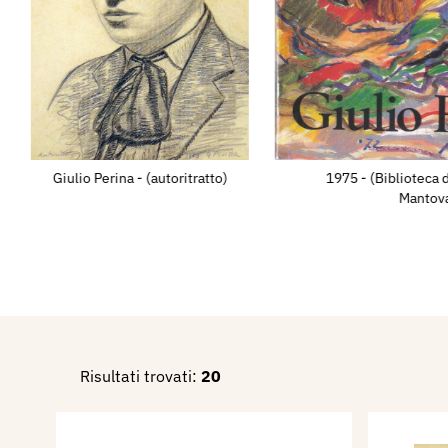
lungimiranza speculative. Su
1935, Francesco Carli scrive
dei più personali e interessa
nostro cenacolo. Perina che r
talune moderne correnti fran
solare, integra, risoluta per
Giulio Perina - (autoritratto)
1975 - (Biblioteca d
tele con smaglianti colorazio
Mantova
cercare una nota dolorosa. Q
canti quando lavora; che cant
bell’inno della vita. Tutto è 
dove trovi un’ombra di melan
pittore ve l’abbia messa appo
alta la luce della gioia. Que
Risultati trovati:
20
tutto per Casa con giardino c
riuscita e per il Paesaggio 
espresso con maschio vigor 