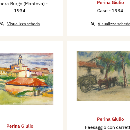
Perina Giulio
tiera Burgo (Mantova)
-
stantino Baroni. Negli
1934
Case
- 1934
 nel 1954 alla Mostra di
 1955 alla Mostra
Visualizza scheda
Visualizza sched
alla Casa del Mantegna;
SL al Palazzo della
7 alla XX Biennale
zo della Permanente; nel
a Rovere di Mantova;
i Artisti alla Galleria
ntova; Mostra collettiva
i alla Galleria La
1959 alla Collettiva di
ria La Gonzaghesca di
a di Primavera ad
Perina Giulio
ollettiva Gonzaghesca di
Perina Giulio
Paesaggio con carret
 di Bozzolo (MN) dove si