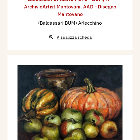
ArchivioArtistiMantovani
,
AAD - Disegno
Mantovano
(Baldassari BUM) Arlecchino
Visualizza scheda