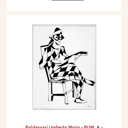
Baldassari Umberto Mario - BUM
,
A -