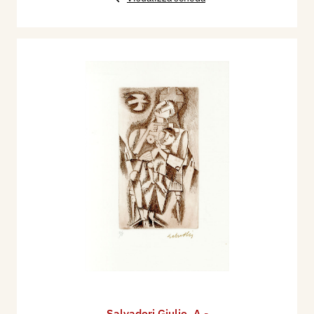
Salvadori Giulio
,
A -