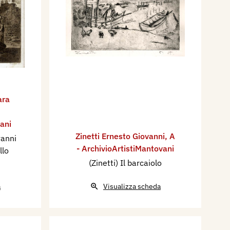
ara
ani
Zinetti Ernesto Giovanni
,
A
vanni
- ArchivioArtistiMantovani
llo
(Zinetti) Il barcaiolo
a
Visualizza scheda