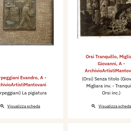
Orsi Tranquillo
,
Migli
Giovanni
,
A -
ArchivioArtistiMantov
rpeggiani Evandro
,
A -
(Orsi) Senza titolo (Gio
chivioArtistiMantovani
Migliara inv. - Tranqui
rpeggiani) La pigiatura
Orsi inc.)
Visualizza scheda
Visualizza sched