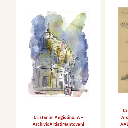
Cr
Cristanini Angiolino
,
A -
Arc
ArchivioArtistiMantovani
AAD