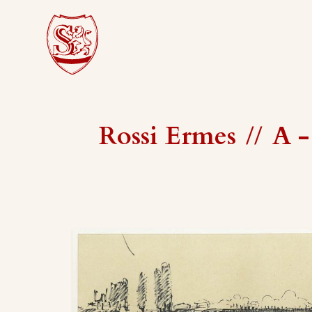
Rossi Ermes
//
A -