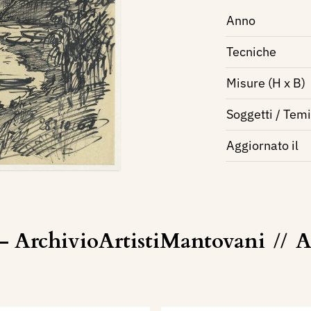
Anno
Tecniche
Misure (H x B)
Soggetti / Temi
Aggiornato il
- ArchivioArtistiMantovani
//
A