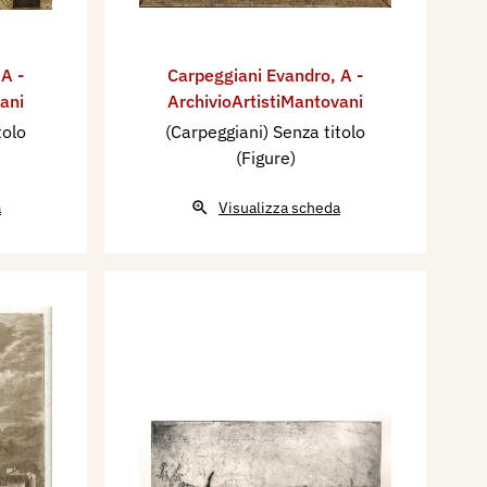
,
A -
Carpeggiani Evandro
,
A -
ani
ArchivioArtistiMantovani
tolo
(Carpeggiani) Senza titolo
(Figure)
a
Visualizza scheda