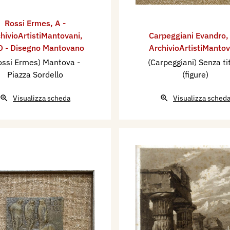
Rossi Ermes
,
A -
hivioArtistiMantovani
,
Carpeggiani Evandro
 - Disegno Mantovano
ArchivioArtistiMantov
ossi Ermes) Mantova -
(Carpeggiani) Senza ti
Piazza Sordello
(figure)
Visualizza scheda
Visualizza sched