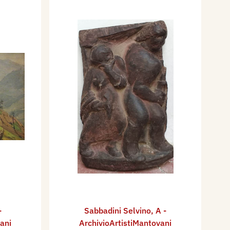
-
Sabbadini Selvino
,
A -
ani
ArchivioArtistiMantovani