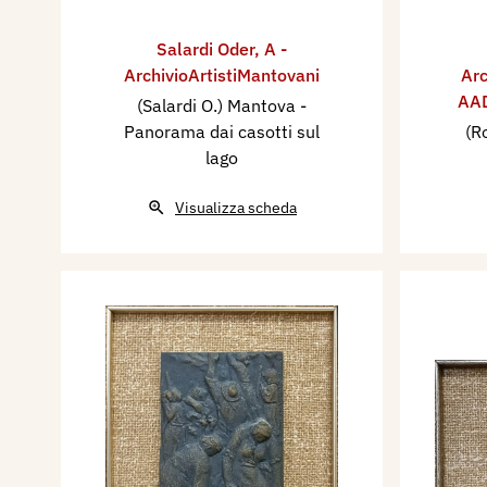
Salardi Oder
,
A -
ArchivioArtistiMantovani
Arc
AAD
(Salardi O.) Mantova -
Panorama dai casotti sul
(R
lago
Visualizza scheda