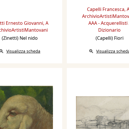
Capelli Francesca
,
A
ArchivioArtistiManto
tti Ernesto Giovanni
,
A
AAA - Acquerellisti 
rchivioArtistiMantovani
Dizionario
(Zinetti) Nel nido
(Capelli) Fiori
Visualizza scheda
Visualizza sched