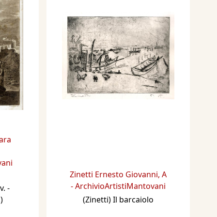
ara
vani
Zinetti Ernesto Giovanni
,
A
- ArchivioArtistiMantovani
. -
)
(Zinetti) Il barcaiolo