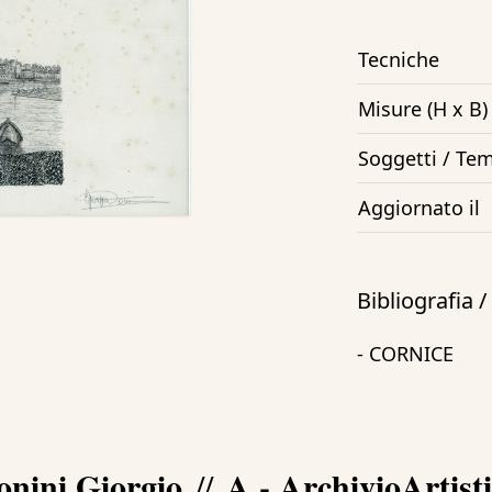
Tecniche
Misure (H x B)
Soggetti / Tem
Aggiornato il
Bibliografia 
- CORNICE
onini Giorgio
A - ArchivioArtist
//