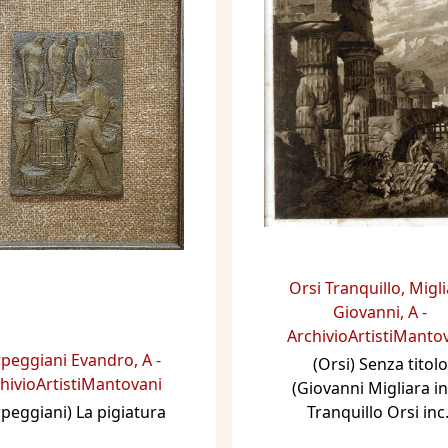
Orsi Tranquillo
,
Migli
Giovanni
,
A -
ArchivioArtistiManto
rpeggiani Evandro
,
A -
(Orsi) Senza titolo
hivioArtistiMantovani
(Giovanni Migliara inv
rpeggiani) La pigiatura
Tranquillo Orsi inc.