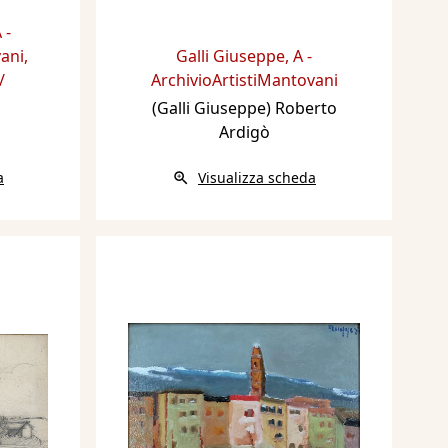
 -
vani
,
Galli Giuseppe
,
A -
/
ArchivioArtistiMantovani
(Galli Giuseppe) Roberto
Ardigò
a
Visualizza scheda