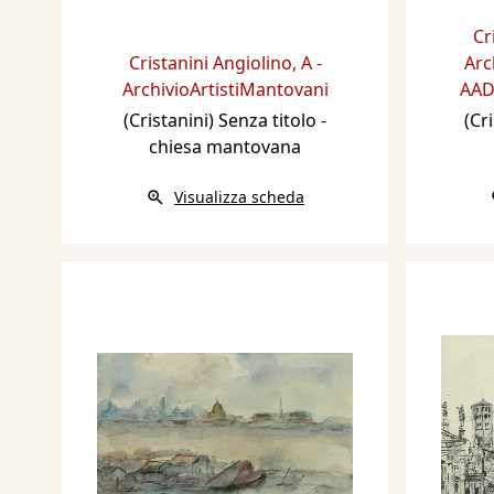
Cr
Cristanini Angiolino
,
A -
Arc
ArchivioArtistiMantovani
AAD
(Cristanini) Senza titolo -
(Cr
chiesa mantovana
Visualizza scheda