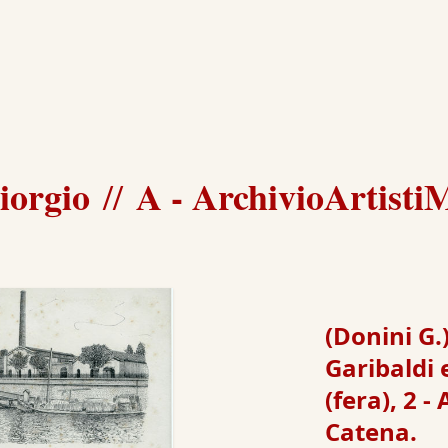
iorgio
A - ArchivioArtisti
//
(Donini G.
Garibaldi 
(fera), 2 -
Catena.