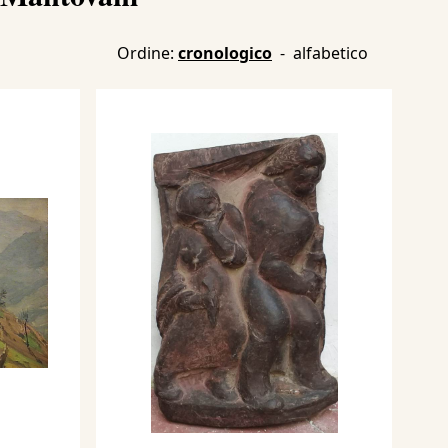
Ordine:
cronologico
-
alfabetico