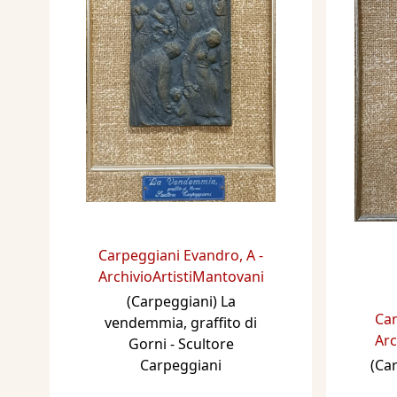
Carpeggiani Evandro
,
A -
ArchivioArtistiMantovani
(Carpeggiani) La
Ca
vendemmia, graffito di
Arc
Gorni - Scultore
Carpeggiani
(Ca