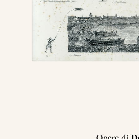
D
Opere di