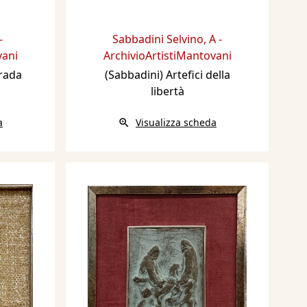
-
Sabbadini Selvino
,
A -
vani
ArchivioArtistiMantovani
trada
(Sabbadini) Artefici della
libertà
a
Visualizza scheda