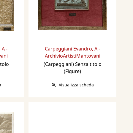
,
A -
Carpeggiani Evandro
,
A -
vani
ArchivioArtistiMantovani
tolo
(Carpeggiani) Senza titolo
(Figure)
a
Visualizza scheda