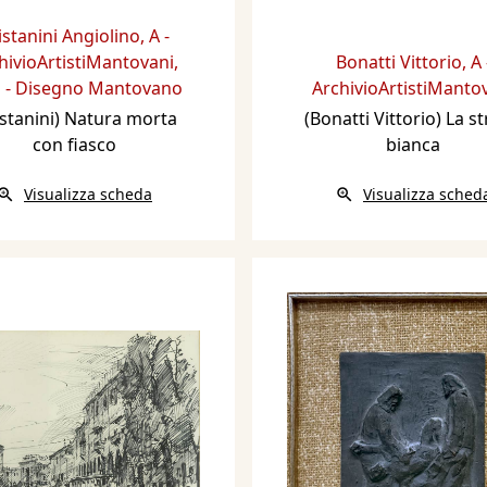
istanini Angiolino
,
A -
hivioArtistiMantovani
,
Bonatti Vittorio
,
A 
 - Disegno Mantovano
ArchivioArtistiManto
istanini) Natura morta
(Bonatti Vittorio) La s
con fiasco
bianca
Visualizza scheda
Visualizza sched