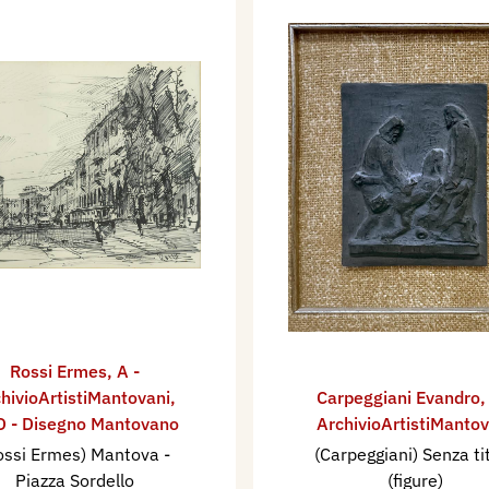
Rossi Ermes
,
A -
hivioArtistiMantovani
,
Carpeggiani Evandro
 - Disegno Mantovano
ArchivioArtistiMantov
ossi Ermes) Mantova -
(Carpeggiani) Senza ti
Piazza Sordello
(figure)