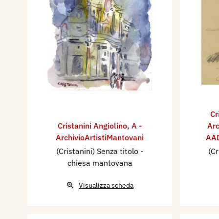
Cr
Cristanini Angiolino
,
A -
Arc
ArchivioArtistiMantovani
AAD
(Cristanini) Senza titolo -
(Cr
chiesa mantovana
Visualizza scheda