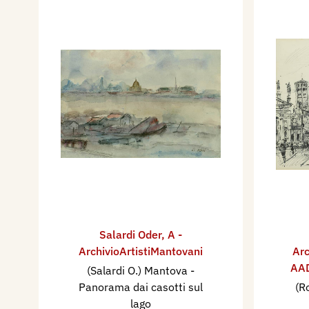
Salardi Oder
,
A -
ArchivioArtistiMantovani
Arc
AAD
(Salardi O.) Mantova -
Panorama dai casotti sul
(R
lago