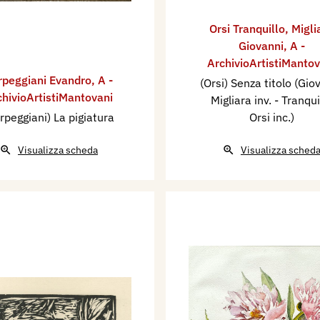
Orsi Tranquillo
,
Migli
Giovanni
,
A -
ArchivioArtistiMantov
rpeggiani Evandro
,
A -
(Orsi) Senza titolo (Gio
chivioArtistiMantovani
Migliara inv. - Tranqui
rpeggiani) La pigiatura
Orsi inc.)
Visualizza scheda
Visualizza sched