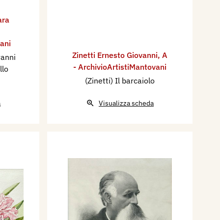
ara
ani
Zinetti Ernesto Giovanni
,
A
vanni
- ArchivioArtistiMantovani
llo
(Zinetti) Il barcaiolo
a
Visualizza scheda