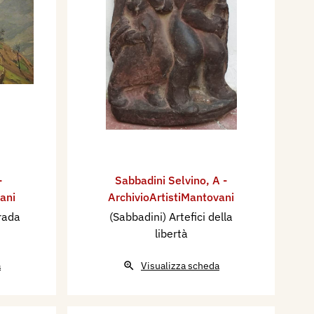
-
Sabbadini Selvino
,
A -
ani
ArchivioArtistiMantovani
trada
(Sabbadini) Artefici della
libertà
a
Visualizza scheda