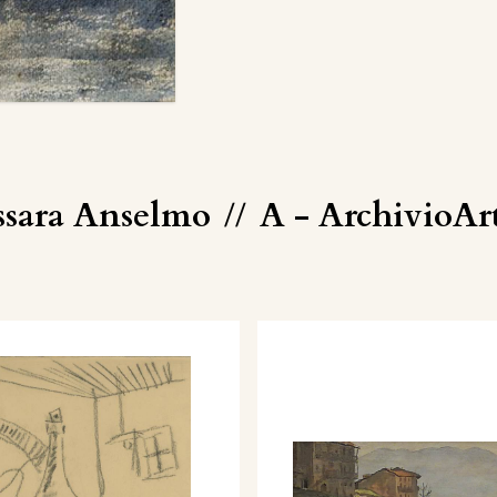
ssara Anselmo
//
A - ArchivioAr