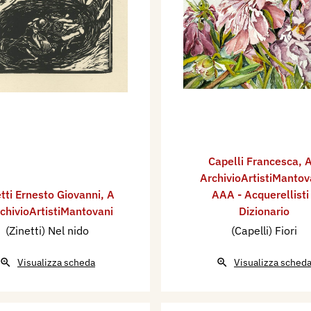
Capelli Francesca
,
A
ArchivioArtistiMantov
tti Ernesto Giovanni
,
A
AAA - Acquerellisti
rchivioArtistiMantovani
Dizionario
(Zinetti) Nel nido
(Capelli) Fiori
Visualizza scheda
Visualizza sched