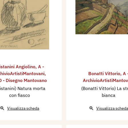
istanini Angiolino
,
A -
hivioArtistiMantovani
,
Bonatti Vittorio
,
A 
 - Disegno Mantovano
ArchivioArtistiMantov
istanini) Natura morta
(Bonatti Vittorio) La s
con fiasco
bianca
Visualizza scheda
Visualizza sched