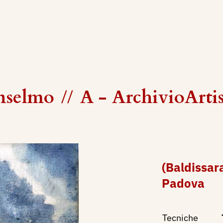
Anselmo
//
A - ArchivioArti
(Baldissar
Padova
Tecniche