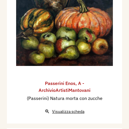
Passerini Enos
,
A -
ArchivioArtistiMantovani
(Passerini) Natura morta con zucche
Visualizza scheda