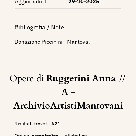
Aggiornato il
29-10-2025
Bibliografia / Note
Donazione Piccinini - Mantova.
Opere di
Ruggerini Anna
//
A -
ArchivioArtistiMantovani
Risultati trovati:
621
Ordine:
cronologico
-
alfabetico