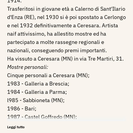
1914.
Trasferitosi in giovane età a Calerno di Sant'Ilario
d'Enza (RE), nel 1930 si è poi spostato a Cerlongo
e nel 1932 definitivamente a Ceresara. Artista
naif attivissimo, ha allestito mostre ed ha
partecipato a molte rassegne regionali e
nazionali, conseguendo premi importanti.
Ha vissuto a Ceresara (MN) in via Tre Martiri, 31.
Mostre personali:
Cinque personali a Ceresara (MN);
1983 - Galleria a Brescia;
1984 - Galleria a Parma;
l985 - Sabbioneta (MN);
1986 - Bari;
1987 - Castel Goffredo (MN);
1987 - Belforte (MN); San Martino Gusnago;
Leggi tutto